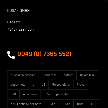
Warenkorb
KOSAK GMBH
Shop
Benzstr.3
73457 Essingen
Zahlungsarten
Versandarten
0049 (0) 7365 5521
husqarna bicycles
Motocross
pather
Naked Bike
supermoto
a
a2
Reiseenduro
Travel
390
Adventure
125cc Supermoto
XMF Fantic Supermoto
Duke
125cc
B196
125