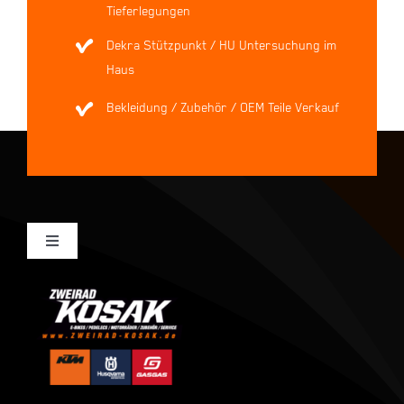
Tieferlegungen
Dekra Stützpunkt / HU Untersuchung im
Haus
Bekleidung / Zubehör / OEM Teile Verkauf
Toggle
Navigation
Mein Konto
Kasse