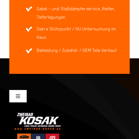
Gabel – und Stoßdämpferservice, Reifen,
Tieferlegungen
Dekra Stützpunkt / HU Untersuchung im
Haus
Bekleidung / Zubehör / OEM Teile Verkauf
Toggle
Navigation
Mein Konto
Kasse