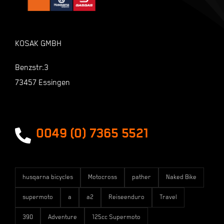
Warenkorb
KOSAK GMBH
Shop
Benzstr.3
73457 Essingen
Zahlungsarten
Versandarten
0049 (0) 7365 5521
husqarna bicycles
Motocross
pather
Naked Bike
supermoto
a
a2
Reiseenduro
Travel
390
Adventure
125cc Supermoto