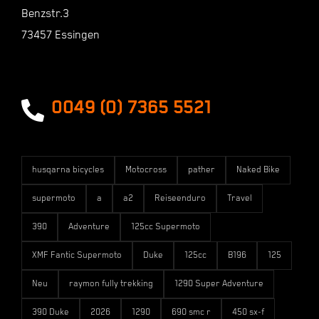
Benzstr.3
73457 Essingen
Zahlungsarten
Versandarten
0049 (0) 7365 5521
husqarna bicycles
Motocross
pather
Naked Bike
supermoto
a
a2
Reiseenduro
Travel
390
Adventure
125cc Supermoto
XMF Fantic Supermoto
Duke
125cc
B196
125
Neu
raymon fully trekking
1290 Super Adventure
390 Duke
2026
1290
690 smc r
450 sx-f