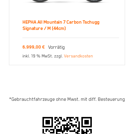
HEPHA All Mountain 7 Carbon Tschugg
HEPHA All Mountain 7
Signature / M (44cm)
Carbon Tschugg
Signature / M (44cm)
Vorrätig
6.999,00
€
inkl. 19 % MwSt.
zzgl.
Versandkosten
6.999,00
€
*Gebrauchtfahrzeuge ohne Mwst. mit diff. Besteuerung