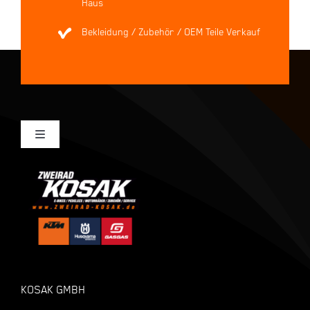
Haus
Bekleidung / Zubehör / OEM Teile Verkauf
Toggle
Navigation
Mein Konto
Kasse
Warenkorb
KOSAK GMBH
Shop