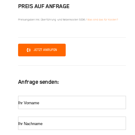
PREIS AUF ANFRAGE
Preisangaben inkl. Überführung -und Nebenkosten 500€ /
Was sind das für Kosten?
JETZT ANRUFEN
Anfrage senden:
Ihr Vorname
Ihr Nachname