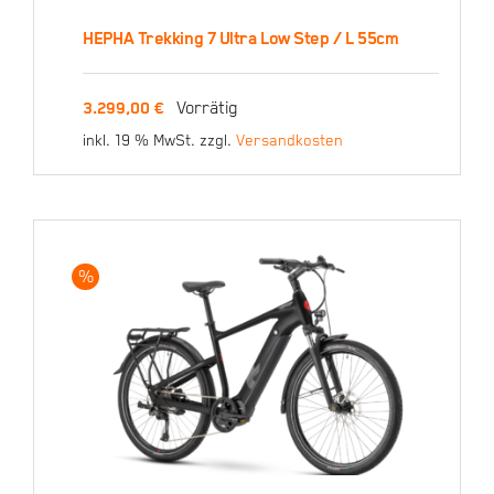
HEPHA Trekking 7 Ultra Low Step / L 55cm
HEPHA Trekking 7 Ultra
Vorrätig
3.299,00
€
Low Step / L 55cm
inkl. 19 % MwSt.
zzgl.
Versandkosten
3.299,00
€
%