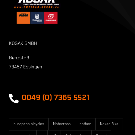
Kasse
Warenkorb
KOSAK GMBH
Shop
Benzstr.3
73457 Essingen
Zahlungsarten
Versandarten
0049 (0) 7365 5521
husqarna bicycles
Motocross
pather
Naked Bike