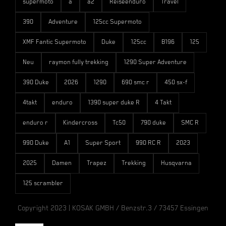
supermoto
a
a2
Reiseenduro
Travel
390
Adventure
125cc Supermoto
XMF Fantic Supermoto
Duke
125cc
B196
125
Neu
raymon fully trekking
1290 Super Adventure
390 Duke
2026
1290
690 smc r
450 sx-f
4takt
enduro
1390 super duke R
4 Takt
enduro r
Kindercross
Tc50
790 duke
SMC R
990 Duke
A1
Super Sport
990 RC R
2023
2025
Damen
Trapez
Trekking
Husqvarna
125 scrambler
Copyright 2023 | KOSAK GMBH / Benzstr.3 / 73457 Essingen