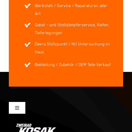
Werkstatt / Service / Reparaturen aller
Art
Gabel – und Stoßdämpferservice, Reifen,
Tieferlegungen
Dekra Stützpunkt / HU Untersuchung im
Haus
Bekleidung / Zubehör / OEM Teile Verkauf
Toggle
Navigation
Mein Konto