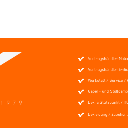
In den Warenkorb
Details
Vertragshändler Moto
Vertragshändler E-Bic
Werkstatt / Service / 
Gabel – und Stoßdämpf
Dekra Stützpunkt / H
Bekleidung / Zubehör 