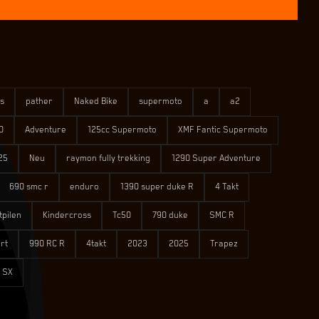
s
pather
Naked Bike
supermoto
a
a2
0
Adventure
125cc Supermoto
XMF Fantic Supermoto
25
Neu
raymon fully trekking
1290 Super Adventure
690 smc r
enduro
1390 super duke R
4 Takt
tpilen
Kindercross
Tc50
790 duke
SMC R
rt
990 RC R
4takt
2023
2025
Trapez
 SX