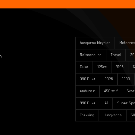
husqarna bicycles
Motocros
Reiseenduro
Travel
39
n
n
Duke
125cc
B196
1
390 Duke
2026
1290
enduro r
450 sx-f
Svar
990 Duke
A1
Super Spo
Trekking
Husqvarna
50