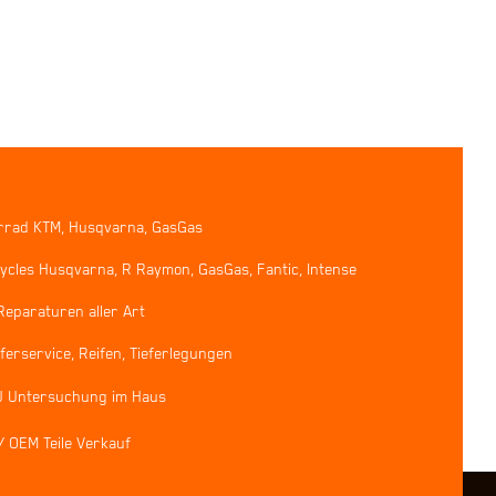
rrad KTM, Husqvarna, GasGas
ycles Husqvarna, R Raymon, GasGas, Fantic, Intense
Reparaturen aller Art
erservice, Reifen, Tieferlegungen
U Untersuchung im Haus
/ OEM Teile Verkauf