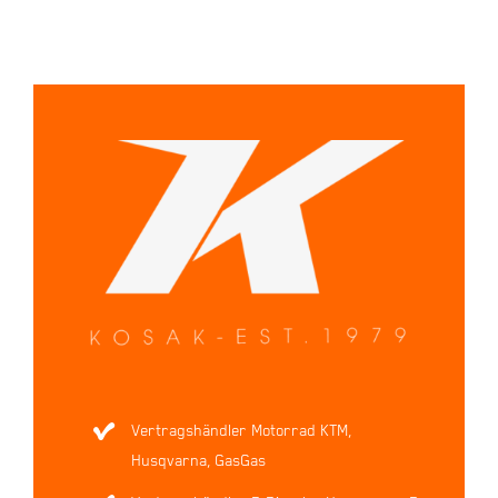
Vertragshändler Motorrad KTM,
Husqvarna, GasGas