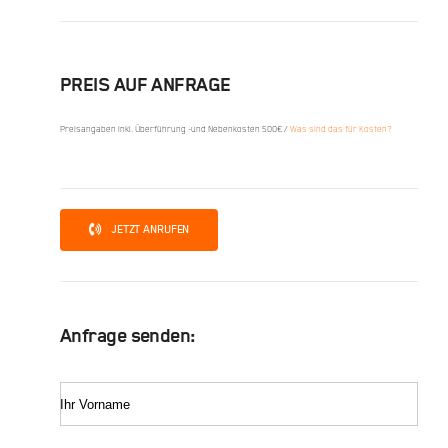
PREIS AUF ANFRAGE
Preisangaben inkl. Überführung -und Nebenkosten 500€ /
Was sind das für Kosten?
JETZT ANRUFEN
Anfrage senden:
Ihr Vorname