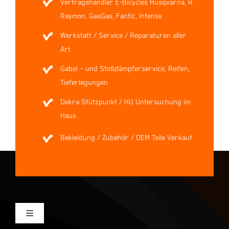
Vertragshändler E-Bicycles Husqvarna, R
Raymon, GasGas, Fantic, Intense
Werkstatt / Service / Reparaturen aller
Art
Gabel – und Stoßdämpferservice, Reifen,
Tieferlegungen
Dekra Stützpunkt / HU Untersuchung im
Haus
Bekleidung / Zubehör / OEM Teile Verkauf
Toggle
Navigation