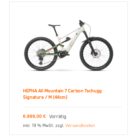
HEPHA All Mountain 7 Carbon Tschugg
HEPHA All Mountain 7
Signature / M (44cm)
Carbon Tschugg
Signature / M (44cm)
Vorrätig
6.999,00
€
inkl. 19 % MwSt.
zzgl.
Versandkosten
6.999,00
€