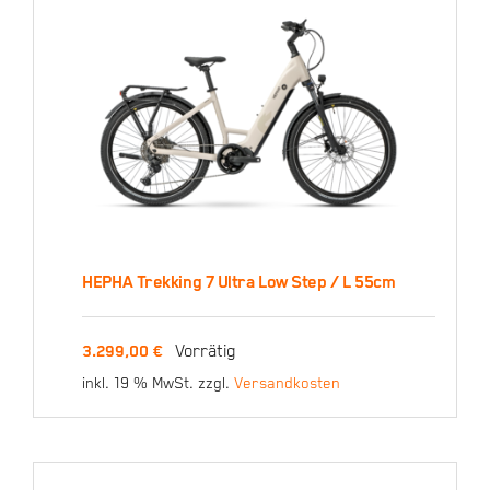
HEPHA Trekking 7 Ultra Low Step / L 55cm
HEPHA Trekking 7 Ultra
Vorrätig
3.299,00
€
Low Step / L 55cm
inkl. 19 % MwSt.
zzgl.
Versandkosten
3.299,00
€