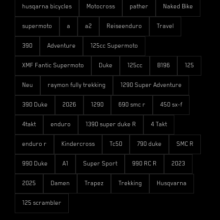
husqarna bicycles
Motocross
pather
Naked Bike
supermoto
a
a2
Reiseenduro
Travel
390
Adventure
125cc Supermoto
XMF Fantic Supermoto
Duke
125cc
B196
125
Neu
raymon fully trekking
1290 Super Adventure
390 Duke
2026
1290
690 smc r
450 sx-f
4takt
enduro
1390 super duke R
4 Takt
enduro r
Kindercross
Tc50
790 duke
SMC R
990 Duke
A1
Super Sport
990 RC R
2023
2025
Damen
Trapez
Trekking
Husqvarna
125 scrambler