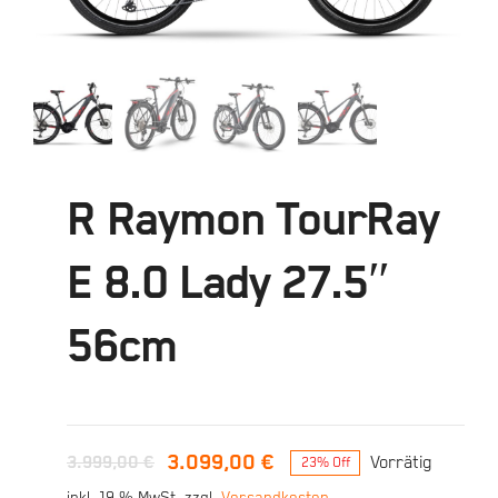
R Raymon TourRay
E 8.0 Lady 27.5″
56cm
3.099,00
€
3.999,00
€
Vorrätig
23% Off
Ursprünglicher
Aktueller