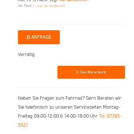
inkl. 19 % MwSt.
zzgl.
Versandkosten
Preis
Preis
inkl. Mwst /
zzgl. Versandkosten
war:
ist:
3.999,00 €
3.099,00 €.
@ ANFRAGE
Vorrätig
In Den Warenkorb
R
Raymon
TourRay
Haben Sie Fragen zum Fahrrad? Gern Beraten wir
E
Sie telefonisch zu unseren Servicezeiten Montag-
8.0
Freitag 09:00-12:00 & 14:00-18:00 Uhr
Tel. 07365-
Lady
5521
27.5"