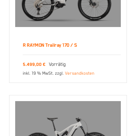
R RAYMON Trailray 170 / S
R RAYMON Trailray 170 /
Vorrätig
5.499,00
€
S
inkl. 19 % MwSt.
zzgl.
Versandkosten
5.499,00
€