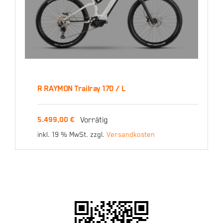
R RAYMON Trailray 170 / L
R RAYMON Trailray 170 /
Vorrätig
5.499,00
€
L
inkl. 19 % MwSt.
zzgl.
Versandkosten
5.499,00
€