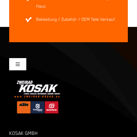
Haus
Bekleidung / Zubehör / OEM Teile Verkauf
Toggle
Navigation
Mein Konto
Kasse
Warenkorb
KOSAK GMBH