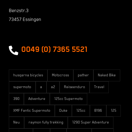
Shop
Benzstr.3
73457 Essingen
Zahlungsarten
Versandarten
0049 (0) 7365 5521
husqarna bicycles
Motocross
pather
Naked Bike
supermoto
a
a2
Reiseenduro
Travel
390
Adventure
125cc Supermoto
XMF Fantic Supermoto
Duke
125cc
B196
125
Neu
raymon fully trekking
1290 Super Adventure