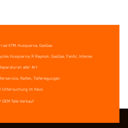
rrad KTM, Husqvarna, GasGas
ycles Husqvarna, R Raymon, GasGas, Fantic, Intense
Reparaturen aller Art
erservice, Reifen, Tieferlegungen
U Untersuchung im Haus
/ OEM Teile Verkauf