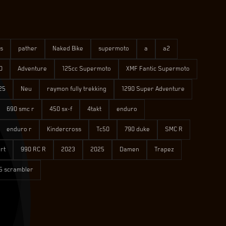
s
pather
Naked Bike
supermoto
a
a2
0
Adventure
125cc Supermoto
XMF Fantic Supermoto
25
Neu
raymon fully trekking
1290 Super Adventure
690 smc r
450 sx-f
4takt
enduro
enduro r
Kindercross
Tc50
790 duke
SMC R
rt
990 RC R
2023
2025
Damen
Trapez
5 scrambler