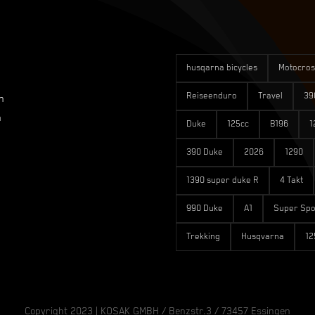
husqarna bicycles
Motocros
Reiseenduro
Travel
39
n
n
Duke
125cc
B196
1
390 Duke
2026
1290
1390 super duke R
4 Takt
990 Duke
A1
Super Spo
Trekking
Husqvarna
12
Copyright 2023 | KOSAK GMBH / Benzstr.3 / 73457 Essingen