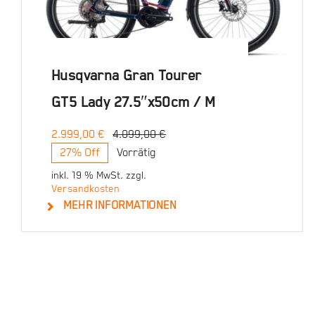
Husqvarna Gran Tourer
GT5 Lady 27.5″x50cm / M
2.999,00
€
4.099,00
€
Ursprünglicher
Aktueller
27% Off
Vorrätig
Preis
Preis
war:
ist:
inkl. 19 % MwSt.
zzgl.
4.099,00 €
2.999,00 €.
Versandkosten
MEHR INFORMATIONEN
In den Warenkorb
Details