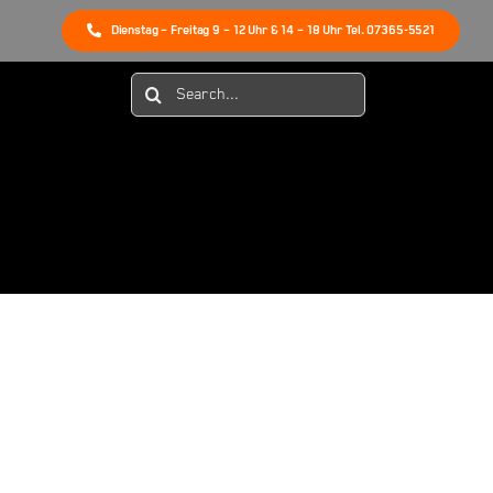
Dienstag – Freitag 9 – 12 Uhr & 14 – 18 Uhr Tel. 07365-5521
Suche
nach: