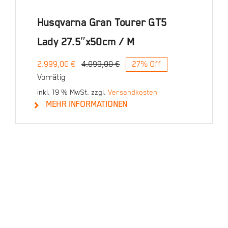
Husqvarna Gran Tourer GT5
Lady 27.5″x50cm / M
2.999,00
€
4.099,00
€
27% Off
Ursprünglicher
Aktueller
Vorrätig
Preis
Preis
war:
ist:
inkl. 19 % MwSt.
zzgl.
Versandkosten
4.099,00 €
2.999,00 €.
MEHR INFORMATIONEN
In den Warenkorb
Details