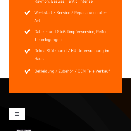
Raymon, GasGas, Fantic, Intense
Werkstatt / Service / Reparaturen aller
Art
Gabel – und Stoßdämpferservice, Reifen,
Tieferlegungen
Dekra Stützpunkt / HU Untersuchung im
Haus
Bekleidung / Zubehör / OEM Teile Verkauf
Toggle
Navigation
Mein Konto