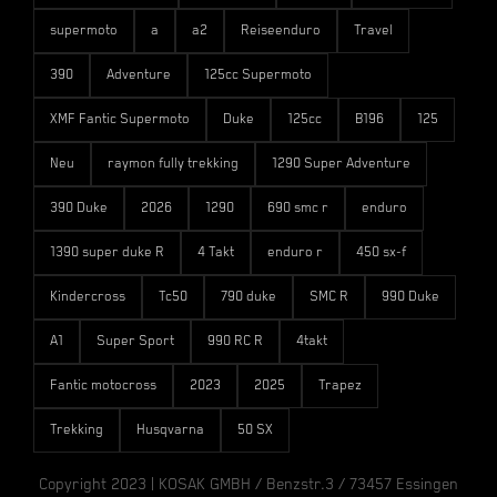
supermoto
a
a2
Reiseenduro
Travel
390
Adventure
125cc Supermoto
XMF Fantic Supermoto
Duke
125cc
B196
125
Neu
raymon fully trekking
1290 Super Adventure
390 Duke
2026
1290
690 smc r
enduro
1390 super duke R
4 Takt
enduro r
450 sx-f
Kindercross
Tc50
790 duke
SMC R
990 Duke
A1
Super Sport
990 RC R
4takt
Fantic motocross
2023
2025
Trapez
Trekking
Husqvarna
50 SX
Copyright 2023 | KOSAK GMBH / Benzstr.3 / 73457 Essingen