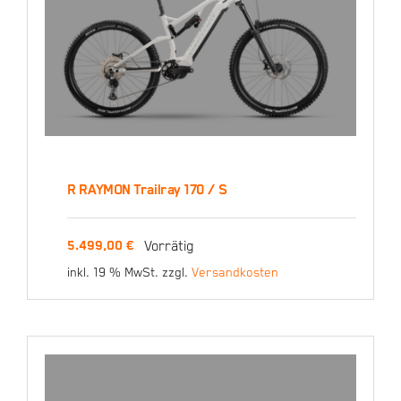
R RAYMON Trailray 170 / S
R RAYMON Trailray 170 /
Vorrätig
5.499,00
€
S
inkl. 19 % MwSt.
zzgl.
Versandkosten
5.499,00
€