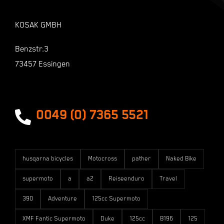
Warenkorb
KOSAK GMBH
Shop
Benzstr.3
73457 Essingen
Zahlungsarten
Versandarten
0049 (0) 7365 5521
husqarna bicycles
Motocross
pather
Naked Bike
supermoto
a
a2
Reiseenduro
Travel
390
Adventure
125cc Supermoto
XMF Fantic Supermoto
Duke
125cc
B196
125