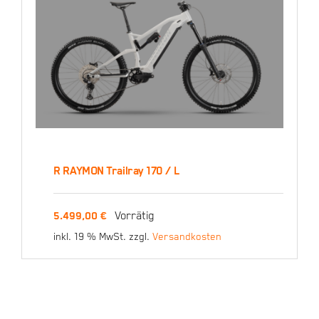
R RAYMON Trailray 170 / L
R RAYMON Trailray 170 /
Vorrätig
5.499,00
€
L
inkl. 19 % MwSt.
zzgl.
Versandkosten
5.499,00
€