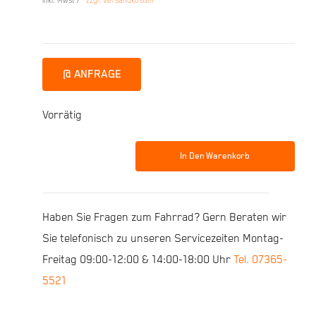
inkl. Mwst /
zzgl. Versandkosten
war:
ist:
3.999,00 €
2.800,00 €.
@ ANFRAGE
Vorrätig
In Den Warenkorb
R
Raymon
TourRay
Haben Sie Fragen zum Fahrrad? Gern Beraten wir
E
Sie telefonisch zu unseren Servicezeiten Montag-
7.0
Freitag 09:00-12:00 & 14:00-18:00 Uhr
Tel. 07365-
Lady
5521
27.5"x
56cm