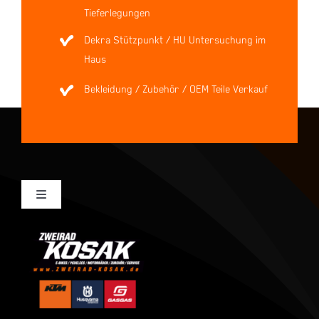
Tieferlegungen
Dekra Stützpunkt / HU Untersuchung im
Haus
Bekleidung / Zubehör / OEM Teile Verkauf
Toggle
Navigation
Mein Konto
Kasse