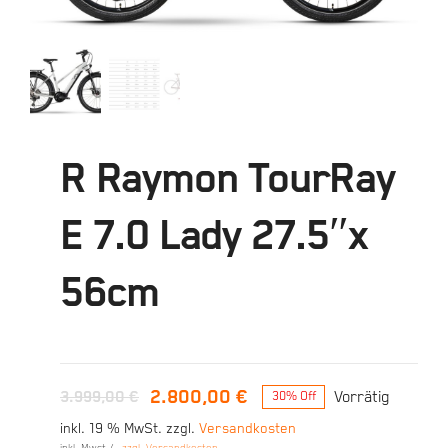
R Raymon TourRay
E 7.0 Lady 27.5″x
56cm
2.800,00
€
3.999,00
€
Vorrätig
30% Off
Ursprünglicher
Aktueller
inkl. 19 % MwSt.
zzgl.
Versandkosten
Preis
Preis