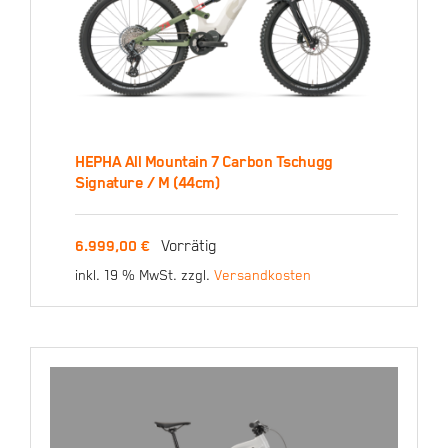
HEPHA All Mountain 7 Carbon Tschugg
HEPHA All Mountain 7
Signature / M (44cm)
Carbon Tschugg
Signature / M (44cm)
Vorrätig
6.999,00
€
inkl. 19 % MwSt.
zzgl.
Versandkosten
6.999,00
€