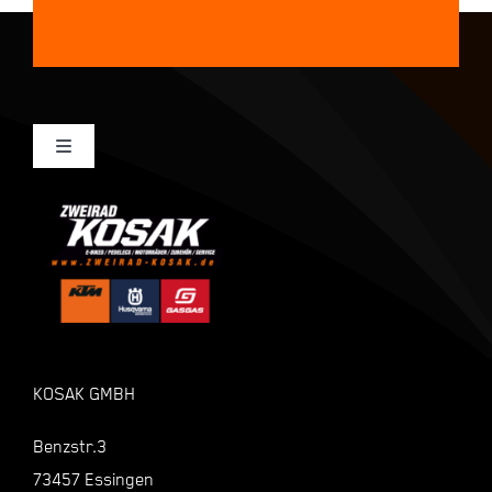
Toggle
Navigation
Mein Konto
Kasse
Warenkorb
KOSAK GMBH
Shop
Benzstr.3
73457 Essingen