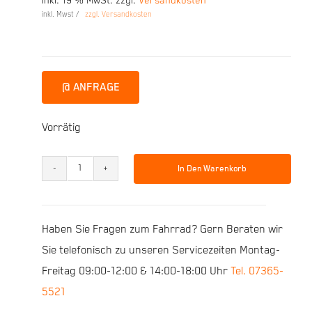
inkl. 19 % MwSt.
zzgl.
Versandkosten
Preis
Preis
inkl. Mwst /
zzgl. Versandkosten
war:
ist:
3.499,00 €
2.500,00 €.
@ ANFRAGE
Vorrätig
In Den Warenkorb
R
Raymon
TourRay
Haben Sie Fragen zum Fahrrad? Gern Beraten wir
E
Sie telefonisch zu unseren Servicezeiten Montag-
6.0
Freitag 09:00-12:00 & 14:00-18:00 Uhr
Tel. 07365-
Lady
5521
27,5