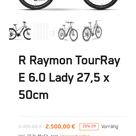
R Raymon TourRay
E 6.0 Lady 27,5 x
50cm
2.500,00
€
3.499,00
€
Vorrätig
29% Off
Ursprünglicher
Aktueller