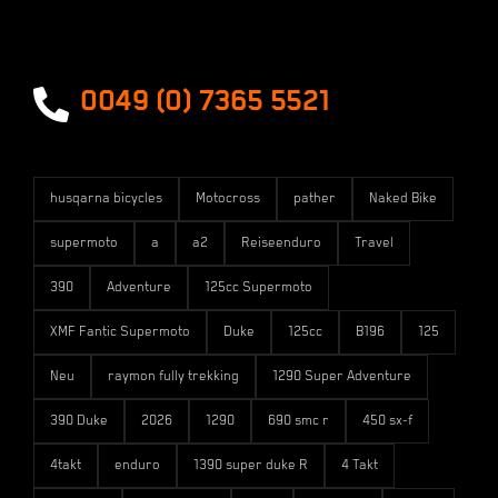
Zahlungsarten
Versandarten
0049 (0) 7365 5521
husqarna bicycles
Motocross
pather
Naked Bike
supermoto
a
a2
Reiseenduro
Travel
390
Adventure
125cc Supermoto
XMF Fantic Supermoto
Duke
125cc
B196
125
Neu
raymon fully trekking
1290 Super Adventure
390 Duke
2026
1290
690 smc r
450 sx-f
4takt
enduro
1390 super duke R
4 Takt