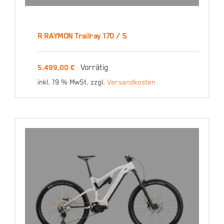
R RAYMON Trailray 170 / S
R RAYMON Trailray 170 /
Vorrätig
5.499,00
€
S
inkl. 19 % MwSt.
zzgl.
Versandkosten
5.499,00
€