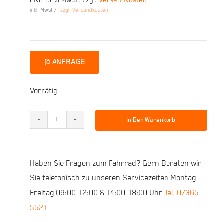
inkl. 19 % MwSt.
zzgl.
Versandkosten
Preis
Preis
inkl. Mwst /
zzgl. Versandkosten
war:
ist:
3.199,00 €
2.500,00 €.
@ ANFRAGE
Vorrätig
In Den Warenkorb
R
Raymon
HardRay
Haben Sie Fragen zum Fahrrad? Gern Beraten wir
E
Sie telefonisch zu unseren Servicezeiten Montag-
5.0
Freitag 09:00-12:00 & 14:00-18:00 Uhr
Tel. 07365-
27.5"
5521
50cm