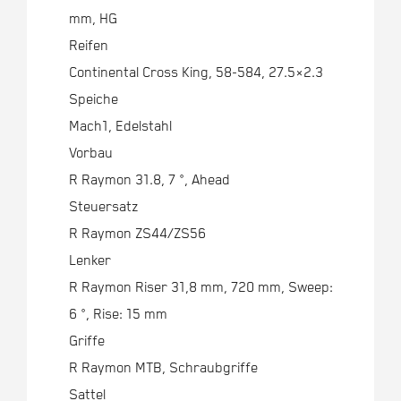
mm, HG
Reifen
Continental Cross King, 58-584, 27.5×2.3
Speiche
Mach1, Edelstahl
Vorbau
R Raymon 31.8, 7 °, Ahead
Steuersatz
R Raymon ZS44/ZS56
Lenker
R Raymon Riser 31,8 mm, 720 mm, Sweep:
6 °, Rise: 15 mm
Griffe
R Raymon MTB, Schraubgriffe
Sattel