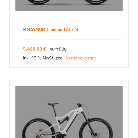
R RAYMON Trailray 170 / S
R RAYMON Trailray 170 /
Vorrätig
5.499,00
€
S
inkl. 19 % MwSt.
zzgl.
Versandkosten
5.499,00
€