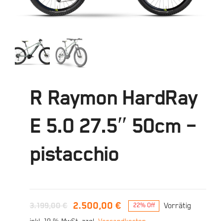
R Raymon HardRay
E 5.0 27.5″ 50cm –
pistacchio
2.500,00
€
3.199,00
€
Vorrätig
22% Off
Ursprünglicher
Aktueller