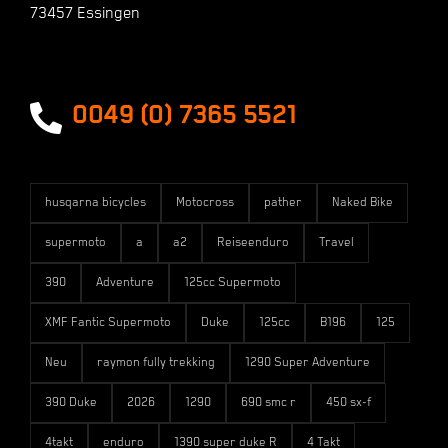
73457 Essingen
Zahlungsarten
Versandarten
0049 (0) 7365 5521
husqarna bicycles
Motocross
pather
Naked Bike
supermoto
a
a2
Reiseenduro
Travel
390
Adventure
125cc Supermoto
XMF Fantic Supermoto
Duke
125cc
B196
125
Neu
raymon fully trekking
1290 Super Adventure
390 Duke
2026
1290
690 smc r
450 sx-f
4takt
enduro
1390 super duke R
4 Takt