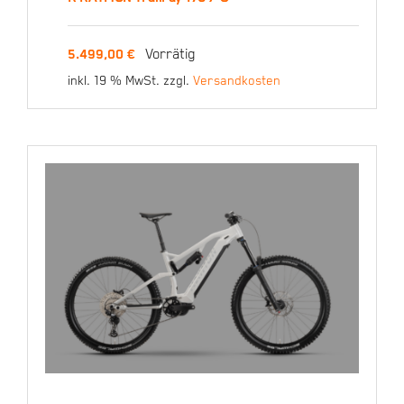
R RAYMON Trailray 170 /
Vorrätig
5.499,00
€
S
inkl. 19 % MwSt.
zzgl.
Versandkosten
5.499,00
€