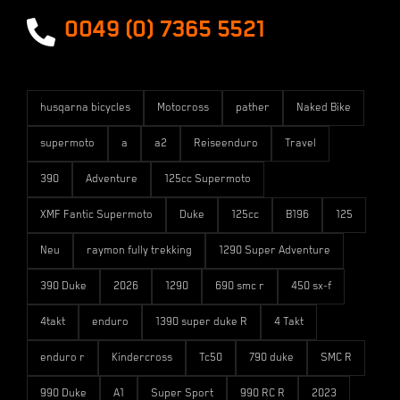
Versandarten
0049 (0) 7365 5521
husqarna bicycles
Motocross
pather
Naked Bike
supermoto
a
a2
Reiseenduro
Travel
390
Adventure
125cc Supermoto
XMF Fantic Supermoto
Duke
125cc
B196
125
Neu
raymon fully trekking
1290 Super Adventure
390 Duke
2026
1290
690 smc r
450 sx-f
4takt
enduro
1390 super duke R
4 Takt
enduro r
Kindercross
Tc50
790 duke
SMC R
990 Duke
A1
Super Sport
990 RC R
2023