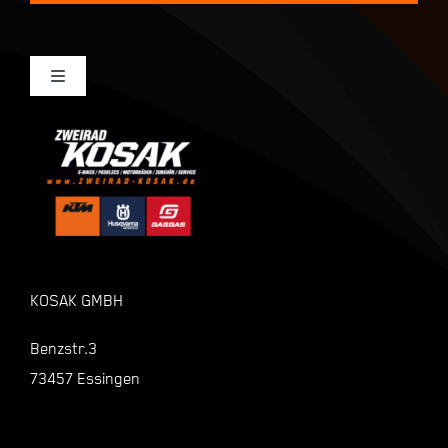
Toggle
Navigation
Mein Konto
Kasse
Warenkorb
KOSAK GMBH
Shop
Benzstr.3
73457 Essingen
Zahlungsarten