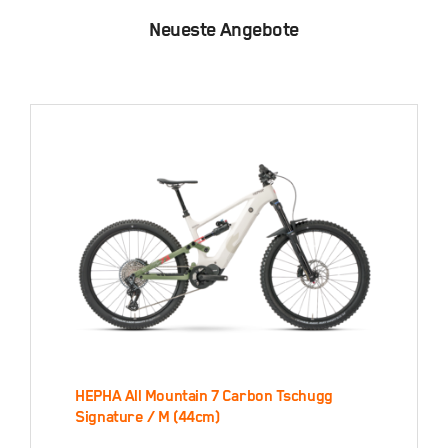
Neueste Angebote
HEPHA All Mountain 7 Carbon Tschugg
HEPHA All Mountain 7
Signature / M (44cm)