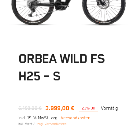
ORBEA WILD FS
H25 – S
3.999,00
€
5.199,00
€
Vorrätig
23% Off
Ursprünglicher
Aktueller
inkl. 19 % MwSt.
zzgl.
Versandkosten
Preis
Preis
inkl. Mwst /
zzgl. Versandkosten
war:
ist:
5.199,00 €
3.999,00 €.