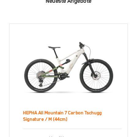
Neueste Angebote
HEPHA All Mountain 7 Carbon Tschugg
HEPHA All Mountain 7
Signature / M (44cm)
Carbon Tschugg