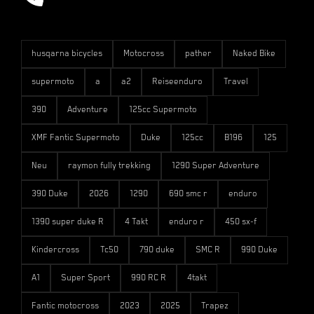
husqarna bicycles
Motocross
pather
Naked Bike
supermoto
a
a2
Reiseenduro
Travel
390
Adventure
125cc Supermoto
XMF Fantic Supermoto
Duke
125cc
B196
125
Neu
raymon fully trekking
1290 Super Adventure
390 Duke
2026
1290
690 smc r
enduro
1390 super duke R
4 Takt
enduro r
450 sx-f
Kindercross
Tc50
790 duke
SMC R
990 Duke
A1
Super Sport
990 RC R
4takt
Fantic motocross
2023
2025
Trapez