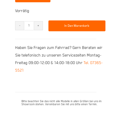
Vorrätig
In Den Warenkorb
Husqvarna
Crosser
2
Haben Sie Fragen zum Fahrrad? Gern Beraten wir
Gent
Sie telefonisch zu unseren Servicezeiten Montag-
56cm
Freitag 09:00-12:00 & 14:00-18:00 Uhr
Tel. 07365-
/
5521
XL
Menge
Bitte beachten Sie das nicht alle Modelle in allen Größen bei uns im
Showroom stehen. Vereinbaren Sie mit uns bitte einen Termin.