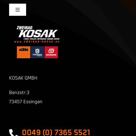
Toggle
Navigation
Mein Konto
Kasse
Warenkorb
KOSAK GMBH
Shop
Benzstr.3
73457 Essingen
Zahlungsarten
Versandarten
0049 (0) 7365 5521