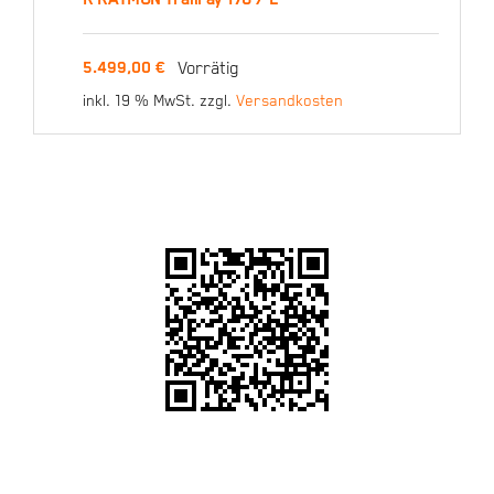
R RAYMON Trailray 170 /
Vorrätig
5.499,00
€
L
inkl. 19 % MwSt.
zzgl.
Versandkosten
5.499,00
€