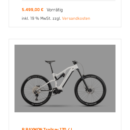
R RAYMON Trailray 170 /
Vorrätig
5.499,00
€
S
inkl. 19 % MwSt.
zzgl.
Versandkosten
5.499,00
€
R RAYMON Trailray 170 / L