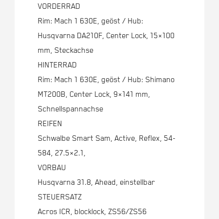
VORDERRAD
Rim: Mach 1 630E, geöst / Hub:
Husqvarna DA210F, Center Lock, 15×100
mm, Steckachse
HINTERRAD
Rim: Mach 1 630E, geöst / Hub: Shimano
MT200B, Center Lock, 9×141 mm,
Schnellspannachse
REIFEN
Schwalbe Smart Sam, Active, Reflex, 54-
584, 27.5×2.1,
VORBAU
Husqvarna 31.8, Ahead, einstellbar
STEUERSATZ
Acros ICR, blocklock, ZS56/ZS56