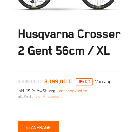
Husqvarna Crosser
2 Gent 56cm / XL
3.199,00
€
3.499,00
€
Vorrätig
9% Off
Ursprünglicher
Aktueller
inkl. 19 % MwSt.
zzgl.
Versandkosten
Preis
Preis
inkl. Mwst /
zzgl. Versandkosten
war:
ist:
3.499,00 €
3.199,00 €.
@ ANFRAGE