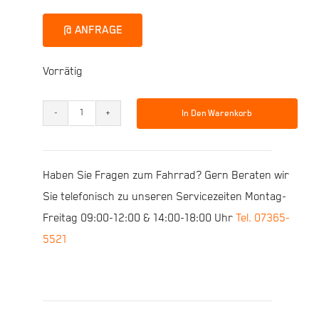
@ ANFRAGE
Vorrätig
In Den Warenkorb
R
RAYMON
FullRay
Haben Sie Fragen zum Fahrrad? Gern Beraten wir
130E
Sie telefonisch zu unseren Servicezeiten Montag-
6.0
Freitag 09:00-12:00 & 14:00-18:00 Uhr
Tel. 07365-
27.5"
5521
42cm
Menge