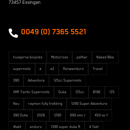
73457 Essingen
Zahlungsarten
Versandarten
0049 (0) 7365 5521
husqarna bicycles
Motocross
pather
Naked Bike
supermoto
a
a2
Reiseenduro
Travel
390
Adventure
125cc Supermoto
XMF Fantic Supermoto
Duke
125cc
B196
125
Neu
raymon fully trekking
1290 Super Adventure
390 Duke
2026
1290
690 smc r
450 sx-f
4takt
enduro
1390 super duke R
4 Takt