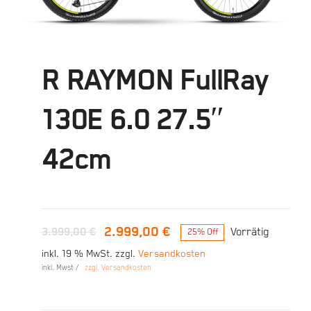
R RAYMON FullRay
130E 6.0 27.5″
42cm
2.999,00
€
3.999,00
€
Vorrätig
25% Off
Ursprünglicher
Aktueller
inkl. 19 % MwSt.
zzgl.
Versandkosten
Preis
Preis
inkl. Mwst /
zzgl. Versandkosten
war:
ist:
3.999,00 €
2.999,00 €.