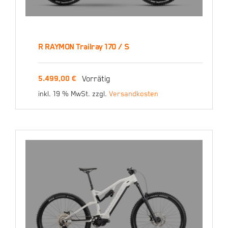
R RAYMON Trailray 170 / S
R RAYMON Trailray 170 /
Vorrätig
5.499,00
€
S
inkl. 19 % MwSt.
zzgl.
Versandkosten
5.499,00
€