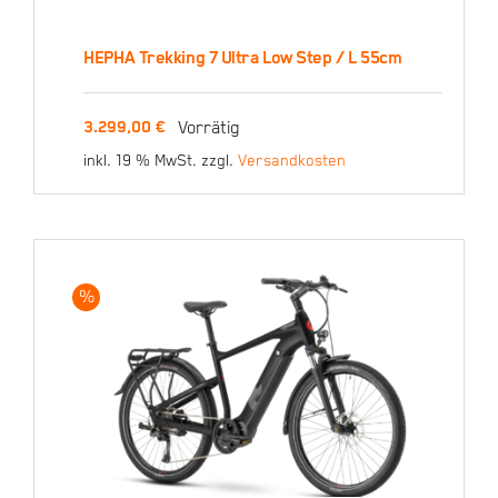
HEPHA Trekking 7 Ultra Low Step / L 55cm
HEPHA Trekking 7 Ultra
Vorrätig
3.299,00
€
Low Step / L 55cm
inkl. 19 % MwSt.
zzgl.
Versandkosten
3.299,00
€
%