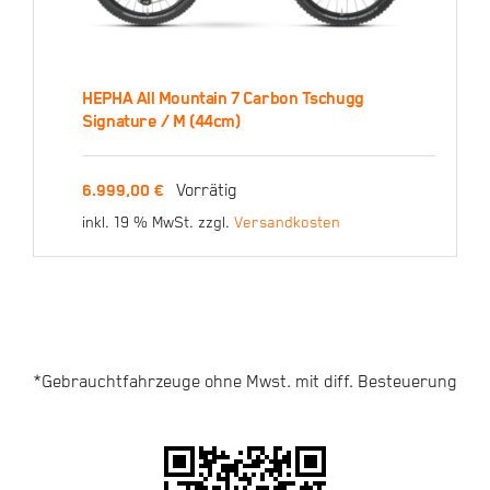
HEPHA All Mountain 7 Carbon Tschugg
HEPHA All Mountain 7
Signature / M (44cm)
Carbon Tschugg
Signature / M (44cm)
Vorrätig
6.999,00
€
inkl. 19 % MwSt.
zzgl.
Versandkosten
6.999,00
€
*Gebrauchtfahrzeuge ohne Mwst. mit diff. Besteuerung