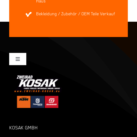
Haus
Bekleidung / Zubehör / OEM Teile Verkauf
Toggle
Navigation
Mein Konto
Kasse
Warenkorb
KOSAK GMBH
Shop