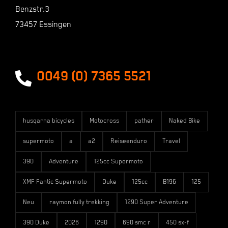
Benzstr.3
73457 Essingen
Zahlungsarten
Versandarten
0049 (0) 7365 5521
husqarna bicycles
Motocross
pather
Naked Bike
supermoto
a
a2
Reiseenduro
Travel
390
Adventure
125cc Supermoto
XMF Fantic Supermoto
Duke
125cc
B196
125
Neu
raymon fully trekking
1290 Super Adventure
390 Duke
2026
1290
690 smc r
450 sx-f