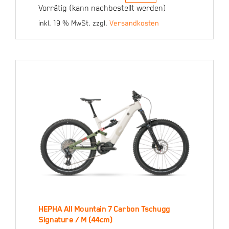
/ L (55cm)
Ursprünglicher
Aktueller
Vorrätig (kann nachbestellt werden)
Preis
Preis
Ursprünglicher
Aktueller
2.899,00
€
2.599,00
€
war:
ist:
inkl. 19 % MwSt.
zzgl.
Versandkosten
Preis
Preis
2.899,00 €
2.599,00 €.
war:
ist:
2.899,00 €
2.599,00 €.
HEPHA All Mountain 7 Carbon Tschugg
HEPHA All Mountain 7
Signature / M (44cm)