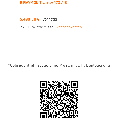
R RAYMON Trailray 170 / S
R RAYMON Trailray 170 /
Vorrätig
5.499,00
€
S
inkl. 19 % MwSt.
zzgl.
Versandkosten
5.499,00
€
*Gebrauchtfahrzeuge ohne Mwst. mit diff. Besteuerung