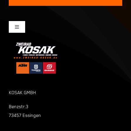
Toggle
Navigation
Mein Konto
Kasse
Warenkorb
KOSAK GMBH
Shop
Benzstr.3
73457 Essingen
Zahlungsarten