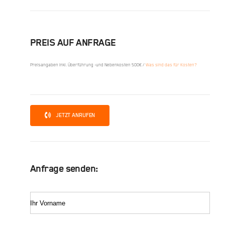
PREIS AUF ANFRAGE
Preisangaben inkl. Überführung -und Nebenkosten 500€ /
Was sind das für Kosten?
JETZT ANRUFEN
Anfrage senden:
Ihr Vorname