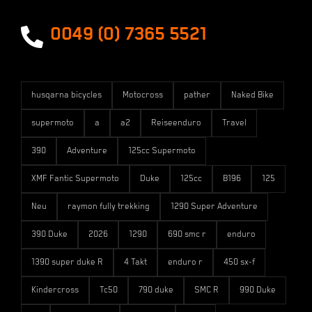
Versandarten
0049 (0) 7365 5521
husqarna bicycles
Motocross
pather
Naked Bike
supermoto
a
a2
Reiseenduro
Travel
390
Adventure
125cc Supermoto
XMF Fantic Supermoto
Duke
125cc
B196
125
Neu
raymon fully trekking
1290 Super Adventure
390 Duke
2026
1290
690 smc r
enduro
1390 super duke R
4 Takt
enduro r
450 sx-f
Kindercross
Tc50
790 duke
SMC R
990 Duke