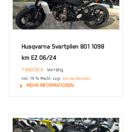
Husqvarna Svartpilen 801 1098
km EZ 06/24
7.990,00
€
Vorrätig
inkl. 19 % MwSt.
zzgl.
Versandkosten
MEHR INFORMATIONEN
In den Warenkorb
Details