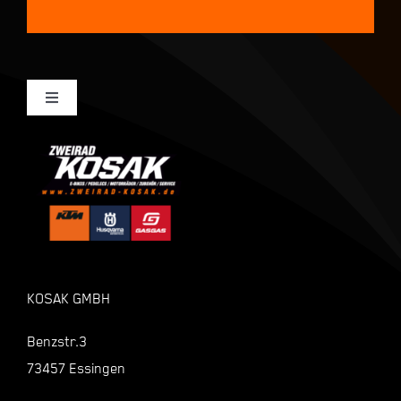
Toggle
Navigation
Mein Konto
Kasse
Warenkorb
KOSAK GMBH
Shop
Benzstr.3
73457 Essingen
Zahlungsarten