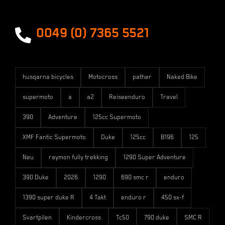
Versandarten
0049 (0) 7365 5521
husqarna bicycles
Motocross
pather
Naked Bike
supermoto
a
a2
Reiseenduro
Travel
390
Adventure
125cc Supermoto
XMF Fantic Supermoto
Duke
125cc
B196
125
Neu
raymon fully trekking
1290 Super Adventure
390 Duke
2026
1290
690 smc r
enduro
1390 super duke R
4 Takt
enduro r
450 sx-f
Svartpilen
Kindercross
Tc50
790 duke
SMC R