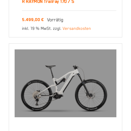
R RAYMON Trailray 170 / S
R RAYMON Trailray 170 /
Vorrätig
5.499,00
€
S
inkl. 19 % MwSt.
zzgl.
Versandkosten
5.499,00
€