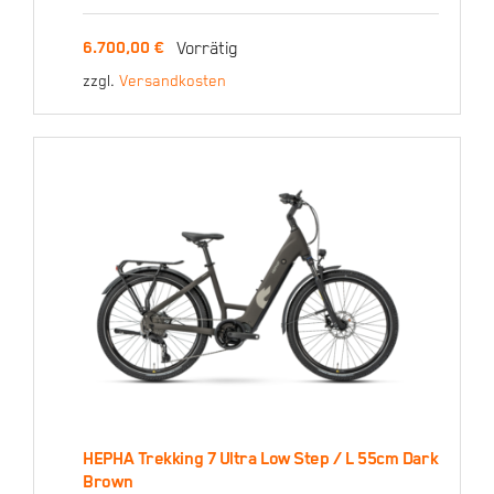
Vorrätig
6.700,00
€
KTM 450 SX-F 44
zzgl.
Versandkosten
Stunden – 371567
6.700,00
€
HEPHA Trekking 7 Ultra Low Step / L 55cm Dark
HEPHA Trekking 7 Ultra
Brown