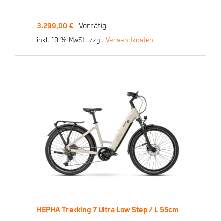
Low Step / L 55cm Dark
Brown
Vorrätig
3.299,00
€
inkl. 19 % MwSt.
zzgl.
Versandkosten
3.299,00
€
HEPHA Trekking 7 Ultra Low Step / L 55cm