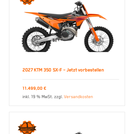
2027 KTM 350 SX-F – Jetzt vorbestellen
2027 KTM 350 SX-F –
11.499,00
€
Jetzt vorbestellen
inkl. 19 % MwSt.
zzgl.
Versandkosten
11.499,00
€