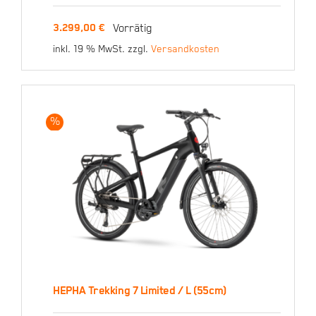
HEPHA Trekking 7 Ultra
Vorrätig
3.299,00
€
Low Step / L 55cm
inkl. 19 % MwSt.
zzgl.
Versandkosten
3.299,00
€
%
HEPHA Trekking 7 Limited / L (55cm)
HEPHA Trekking 7 Limited