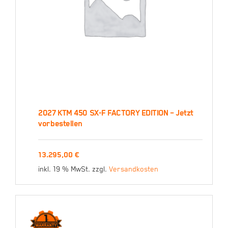
2027 KTM 450 SX-F FACTORY EDITION – Jetzt
vorbestellen
2027 KTM 450 SX-F
13.295,00
€
FACTORY EDITION – Jetzt
inkl. 19 % MwSt.
zzgl.
Versandkosten
vorbestellen
13.295,00
€