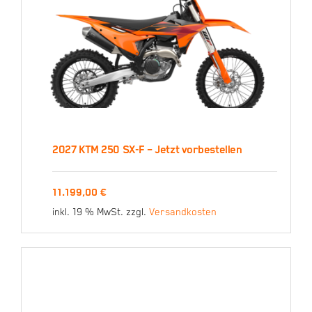
2027 KTM 250 SX-F – Jetzt vorbestellen
2027 KTM 250 SX-F –
11.199,00
€
Jetzt vorbestellen
inkl. 19 % MwSt.
zzgl.
Versandkosten
11.199,00
€