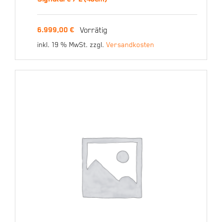
Carbon Tschugg
Signature / L (48cm)
Vorrätig
6.999,00
€
inkl. 19 % MwSt.
zzgl.
Versandkosten
6.999,00
€