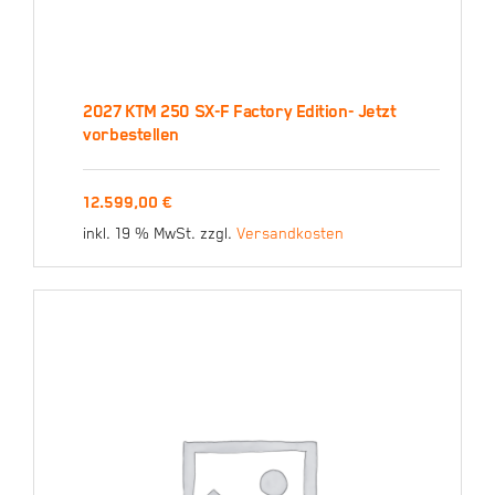
2027 KTM 250 SX-F Factory Edition- Jetzt
vorbestellen
2027 KTM 250 SX-F
12.599,00
€
Factory Edition- Jetzt
inkl. 19 % MwSt.
zzgl.
Versandkosten
vorbestellen
12.599,00
€