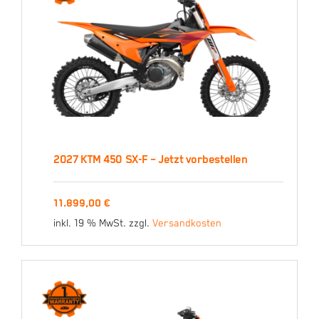
2027 KTM 450 SX-F – Jetzt vorbestellen
2027 KTM 450 SX-F –
11.899,00
€
Jetzt vorbestellen
inkl. 19 % MwSt.
zzgl.
Versandkosten
11.899,00
€