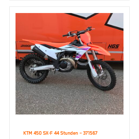
6.900,00
€
KTM 450 SX-F 44 Stunden – 371567