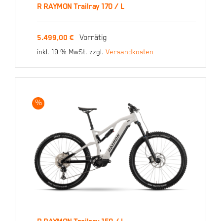
R RAYMON Trailray 170 / L
R RAYMON Trailray 170 /
Vorrätig
5.499,00
€
L
inkl. 19 % MwSt.
zzgl.
Versandkosten
5.499,00
€
%