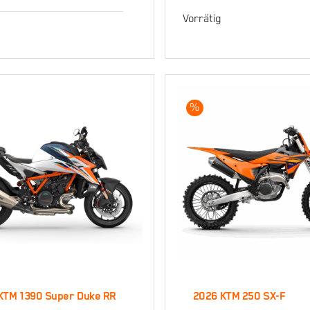
2026 KTM 1
er Adventure S
Vorrätig
Super Duke
Evo
%
KTM 1390 Super Duke RR
2026 KTM 250 SX-F