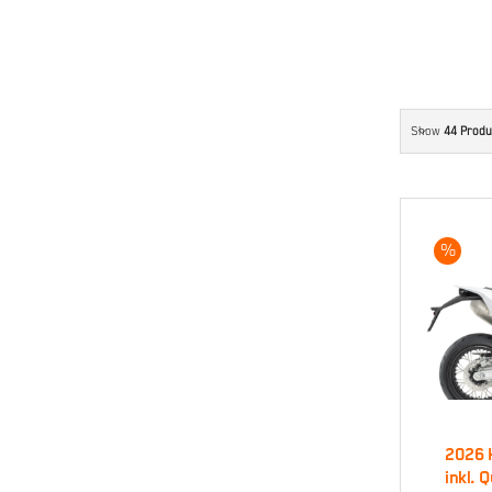
Show
44 Produ
%
2
2026 
701
inkl. 