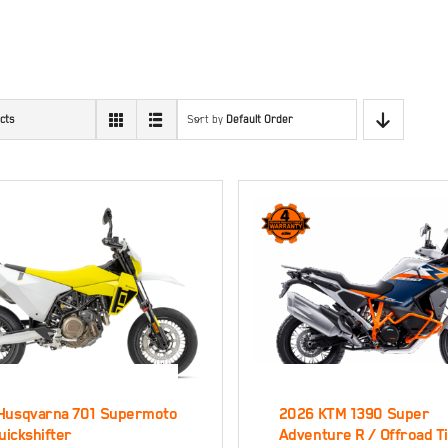
cts
Sort by
Default Order
026 Husqvarna
Husqvarna 701 Supermoto
2026 KTM 1390 Super
 Supermoto inkl.
2026 KTM 1
Quickshifter
Adventure R / Offroad T