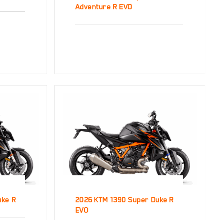
Adventure R EVO
ure R
2026 KTM 1390
res
Super Adventure R
EVO
uke R
2026 KTM 1390 Super Duke R
EVO