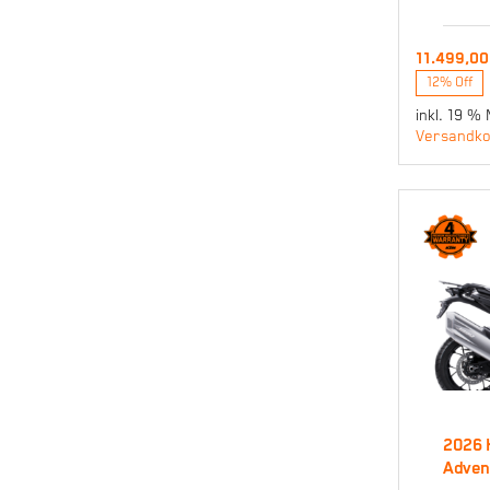
11.499,0
12% Off
inkl. 19 %
Versandko
2026 
2
Adven