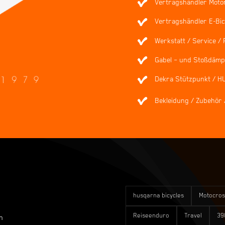
Vertragshändler Moto
Vertragshändler E-Bic
Werkstatt / Service / 
Gabel – und Stoßdämpf
Dekra Stützpunkt / H
Bekleidung / Zubehör 
husqarna bicycles
Motocros
Reiseenduro
Travel
39
n