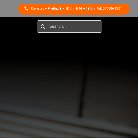
Dienstag – Freitag 9 – 12 Uhr & 14 – 18 Uhr Tel. 07365-5521
Suche
nach: