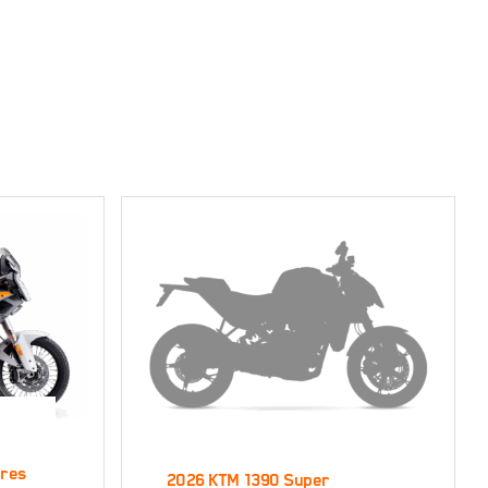
390
ires
2026 KTM 1390 Super