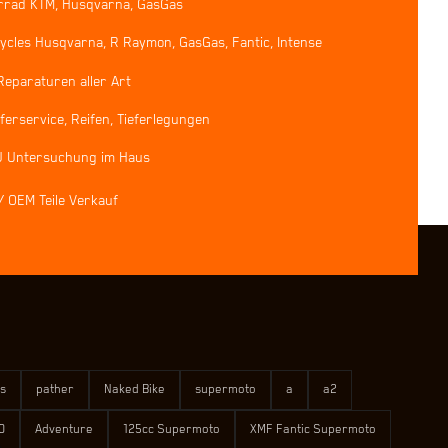
rrad KTM, Husqvarna, GasGas
ycles Husqvarna, R Raymon, GasGas, Fantic, Intense
Reparaturen aller Art
erservice, Reifen, Tieferlegungen
U Untersuchung im Haus
/ OEM Teile Verkauf
s
pather
Naked Bike
supermoto
a
a2
0
Adventure
125cc Supermoto
XMF Fantic Supermoto