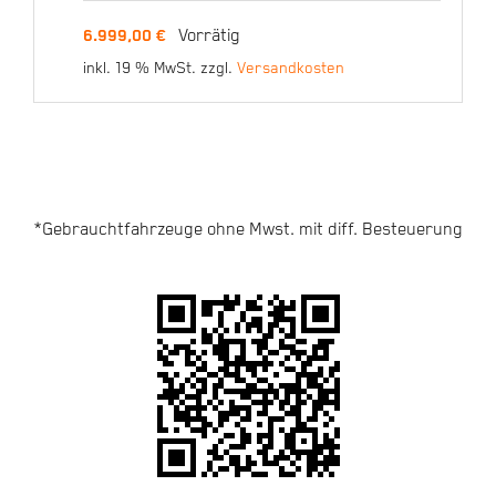
Carbon Tschugg
Signature / M (44cm)
Vorrätig
6.999,00
€
inkl. 19 % MwSt.
zzgl.
Versandkosten
6.999,00
€
*Gebrauchtfahrzeuge ohne Mwst. mit diff. Besteuerung