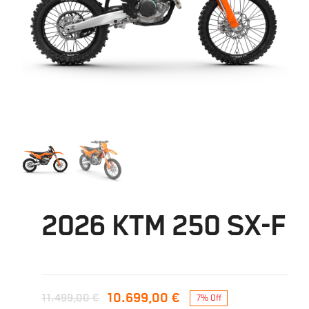
2026 KTM 250 SX-F
10.699,00
€
11.499,00
€
7% Off
Ursprünglicher
Aktueller