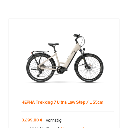
HEPHA Trekking 7 Ultra Low Step / L 55cm
HEPHA Trekking 7 Ultra
Vorrätig
3.299,00
€
Low Step / L 55cm