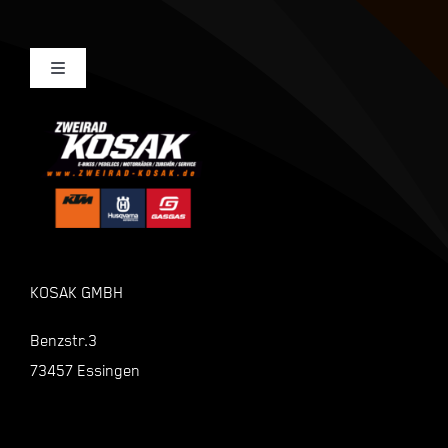
Toggle
Navigation
Mein Konto
Kasse
Warenkorb
KOSAK GMBH
Shop
Benzstr.3
73457 Essingen
Zahlungsarten