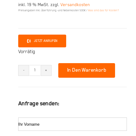
inkl. 19 % MwSt.
zzgl.
Versandkosten
Preis
Preis
Preisangaben inkl. Überführung -und Nebenkosten 500€ /
Was sind das für Kosten?
war:
ist:
11.499,00 €
10.699,00 €.
JETZT ANRUFEN
Vorrätig
In Den Warenkorb
2026
KTM
250
SX-
Anfrage senden:
F
Menge
Ihr Vorname