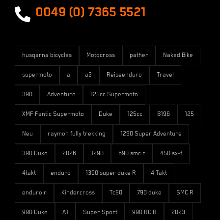
Versandarten
0049 (0) 7365 5521
husqarna bicycles
Motocross
pather
Naked Bike
supermoto
a
a2
Reiseenduro
Travel
390
Adventure
125cc Supermoto
XMF Fantic Supermoto
Duke
125cc
B196
125
Neu
raymon fully trekking
1290 Super Adventure
390 Duke
2026
1290
690 smc r
450 sx-f
4takt
enduro
1390 super duke R
4 Takt
enduro r
Kindercross
Tc50
790 duke
SMC R
990 Duke
A1
Super Sport
990 RC R
2023