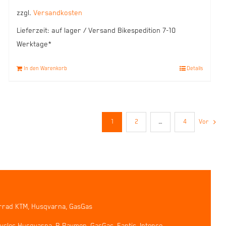
zzgl.
Versandkosten
Lieferzeit:
auf lager / Versand Bikespedition 7-10
Werktage*
In den Warenkorb
Details
1
2
…
4
Vor
rrad KTM, Husqvarna, GasGas
ycles Husqvarna, R Raymon, GasGas, Fantic, Intense