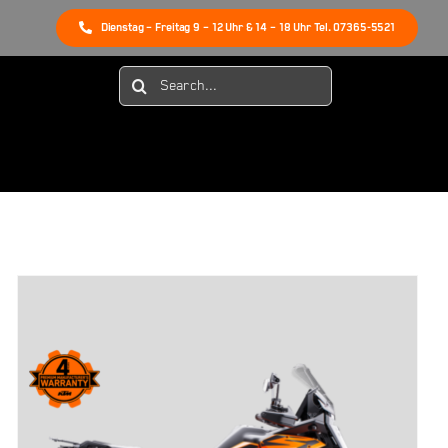
Dienstag – Freitag 9 – 12 Uhr & 14 – 18 Uhr Tel. 07365-5521
Suche
nach: