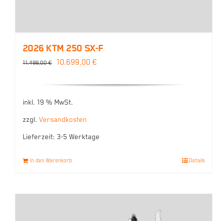
2026 KTM 250 SX-F
Ursprünglicher
Aktueller
10.699,00
€
11.499,00
€
Preis
Preis
war:
ist:
inkl. 19 % MwSt.
11.499,00 €
10.699,00 €.
zzgl.
Versandkosten
Lieferzeit:
3-5 Werktage
In den Warenkorb
Details