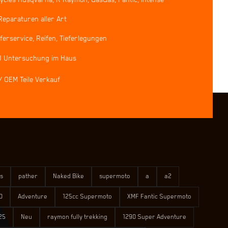
Reparaturen aller Art
erservice, Reifen, Tieferlegungen
U Untersuchung im Haus
/ OEM Teile Verkauf
s
pather
Naked Bike
supermoto
a
a2
0
Adventure
125cc Supermoto
XMF Fantic Supermoto
25
Neu
raymon fully trekking
1290 Super Adventure