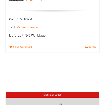
13.400,00
€
13.449,00
€
Preis
Preis
war:
ist:
inkl. 19 % MwSt.
13.449,00 €
13.400,00 €.
zzgl.
Versandkosten
Lieferzeit:
3-5 Werktage
In den Warenkorb
Details
Nicht auf Lager