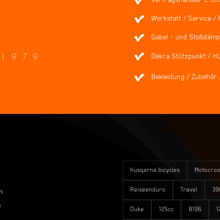
Werkstatt / Service / 
Gabel – und Stoßdämpf
Dekra Stützpunkt / H
Bekleidung / Zubehör 
husqarna bicycles
Motocros
Reiseenduro
Travel
39
n
n
Duke
125cc
B196
1