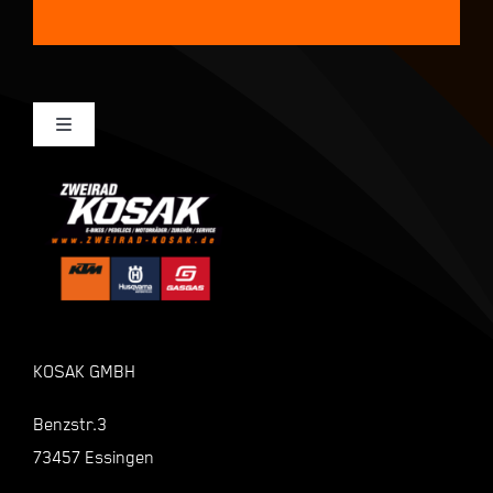
Toggle
Navigation
Mein Konto
Kasse
Warenkorb
KOSAK GMBH
Shop
Benzstr.3
73457 Essingen
Zahlungsarten