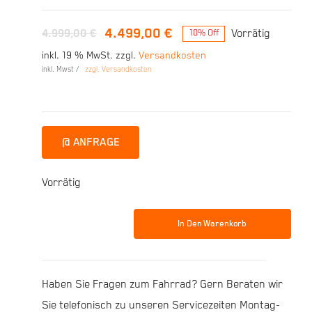
4.499,00
€
4.999,00
€
Vorrätig
10% Off
Ursprünglicher
Aktueller
inkl. 19 % MwSt.
zzgl.
Versandkosten
Preis
Preis
inkl. Mwst /
zzgl. Versandkosten
war:
ist:
4.999,00 €
4.499,00 €.
@ ANFRAGE
Vorrätig
In Den Warenkorb
HEPHA
All
Mountain
Haben Sie Fragen zum Fahrrad? Gern Beraten wir
7
Sie telefonisch zu unseren Servicezeiten Montag-