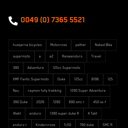
Versandarten
0049 (0) 7365 5521
husqarna bicycles
Motocross
pather
Naked Bike
supermoto
a
a2
Reiseenduro
Travel
390
Adventure
125cc Supermoto
XMF Fantic Supermoto
Duke
125cc
B196
125
Neu
raymon fully trekking
1290 Super Adventure
390 Duke
2026
1290
690 smc r
450 sx-f
4takt
enduro
1390 super duke R
4 Takt
enduro r
Kindercross
Tc50
790 duke
SMC R