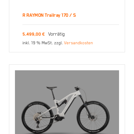
R RAYMON Trailray 170 / S
R RAYMON Trailray 170 /
Vorrätig
5.499,00
€
S
inkl. 19 % MwSt.
zzgl.
Versandkosten
5.499,00
€