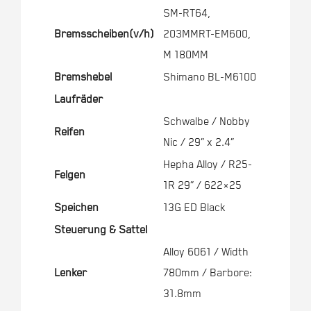
SM-RT64,
Bremsscheiben(v/h)
203MMRT-EM600,
M 180MM
Bremshebel
Shimano BL-M6100
Laufräder
Schwalbe / Nobby
Reifen
Nic / 29” x 2.4”
Hepha Alloy / R25-
Felgen
1R 29” / 622×25
Speichen
13G ED Black
Steuerung & Sattel
Alloy 6061 / Width
Lenker
780mm / Barbore:
31.8mm