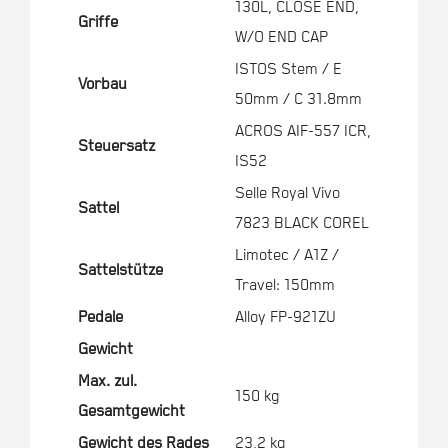
130L, CLOSE END,
Griffe
W/O END CAP
ISTOS Stem / E
Vorbau
50mm / C 31.8mm
ACROS AIF-557 ICR,
Steuersatz
IS52
Selle Royal Vivo
Sattel
7823 BLACK COREL
Limotec / A1Z /
Sattelstütze
Travel: 150mm
Pedale
Alloy FP-921ZU
Gewicht
Max. zul.
150 kg
Gesamtgewicht
Gewicht des Rades
23,2 kg