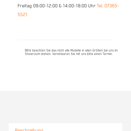
Carbon
Freitag 09:00-12:00 & 14:00-18:00 Uhr
Tel. 07365-
Limited
5521
/
L
48cm
Menge
Bitte beachten Sie das nicht alle Modelle in allen Größen bei uns im
Showroom stehen. Vereinbaren Sie mit uns bitte einen Termin.
Beschreibung