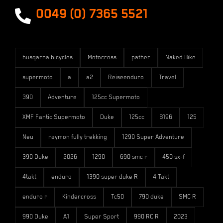
Versandarten
0049 (0) 7365 5521
husqarna bicycles
Motocross
pather
Naked Bike
supermoto
a
a2
Reiseenduro
Travel
390
Adventure
125cc Supermoto
XMF Fantic Supermoto
Duke
125cc
B196
125
Neu
raymon fully trekking
1290 Super Adventure
390 Duke
2026
1290
690 smc r
450 sx-f
4takt
enduro
1390 super duke R
4 Takt
enduro r
Kindercross
Tc50
790 duke
SMC R
990 Duke
A1
Super Sport
990 RC R
2023