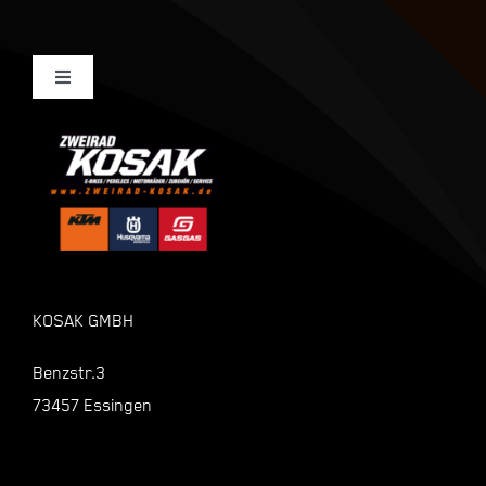
Toggle
Navigation
Mein Konto
Kasse
Warenkorb
KOSAK GMBH
Shop
Benzstr.3
73457 Essingen
Zahlungsarten