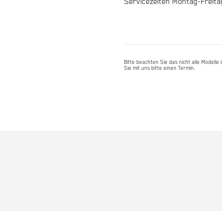
Servicezeiten Montag-Freita
5.0
29"
45cm
-
Bitte beachten Sie das nicht alle Modell
space
Sie mit uns bitte einen Termin.
blue
Menge