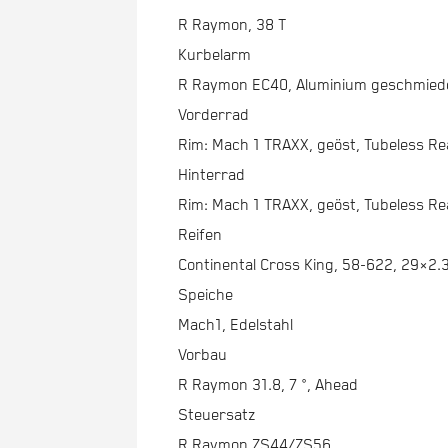
R Raymon, 38 T
Kurbelarm
R Raymon EC40, Aluminium geschmiede
Vorderrad
Rim: Mach 1 TRAXX, geöst, Tubeless R
Hinterrad
Rim: Mach 1 TRAXX, geöst, Tubeless R
Reifen
Continental Cross King, 58-622, 29×2.
Speiche
Mach1, Edelstahl
Vorbau
R Raymon 31.8, 7 °, Ahead
Steuersatz
R Raymon ZS44/ZS56