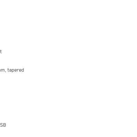
t
m, tapered
USB