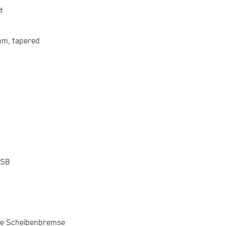
t
m, tapered
USB
che Scheibenbremse