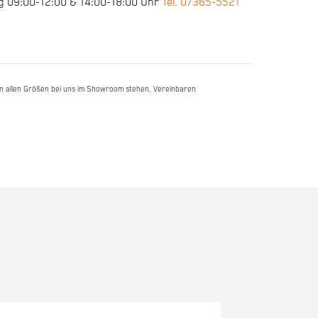
g 09:00-12:00 & 14:00-18:00 Uhr
Tel. 07365-5521
e in allen Größen bei uns im Showroom stehen. Vereinbaren