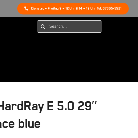
Dienstag – Freitag 9 – 12 Uhr & 14 – 18 Uhr Tel. 07365-5521
Suche
nach:
ardRay E 5.0 29″
ce blue