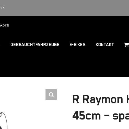
h /
nkorb
R
GEBRAUCHTFAHRZEUGE
E-BIKES
KONTAKT
R Raymon H
45cm – spa