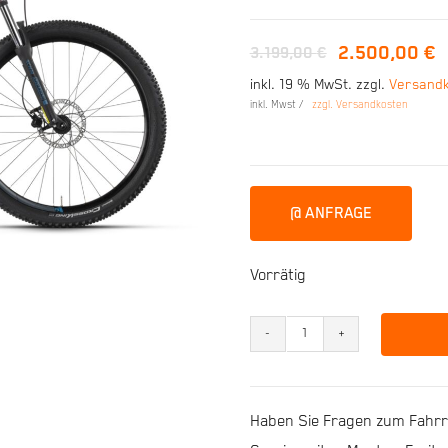
2.500,00
€
3.199,00
€
Ursprünglicher
Aktueller
inkl. 19 % MwSt.
zzgl.
Versand
Preis
Preis
inkl. Mwst /
zzgl. Versandkosten
war:
ist:
3.199,00 €
2.500,00 €.
@ ANFRAGE
Vorrätig
R
Raymon
HardRay
Haben Sie Fragen zum Fahrra
E