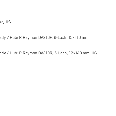
t, JIS
eady / Hub: R Raymon DA210F, 6-Loch, 15×110 mm
eady / Hub: R Raymon DA210R, 6-Loch, 12×148 mm, HG
3