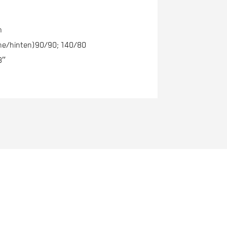
m
ne/hinten)
90/90; 140/80
8″