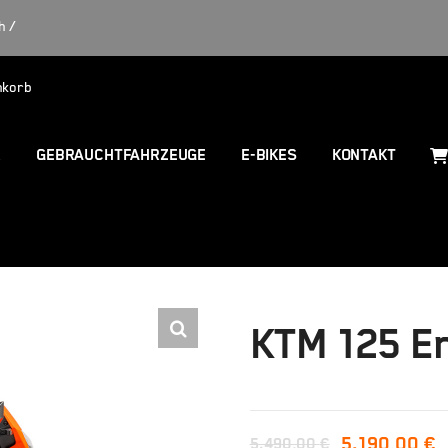
h /
nkorb
R
GEBRAUCHTFAHRZEUGE
E-BIKES
KONTAKT
KTM 125 E
5.190,00
€
5.490,00
€