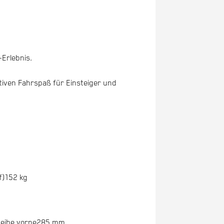
Erlebnis.
tiven Fahrspaß für Einsteiger und
f)
152 kg
eibe vorne
285 mm