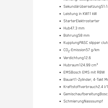
Sekundärübersetzung
51:1
Leistung in KW
11 kW
Starter
Elektrostarter
Hub
47.3 mm
Bohrung
58 mm
Kupplung
PASC slipper clu
CO
-Emission
57 g/km
2
Verdichtung
12.6
Hubraum
124.99 cm³
EMS
Bosch EMS mit RBW
Bauart
1-Zylinder, 4-Takt M
Kraftstoffverbrauch
2.4 l
Gemischaufbereitung
Bosc
Schmierung
Nasssumpf