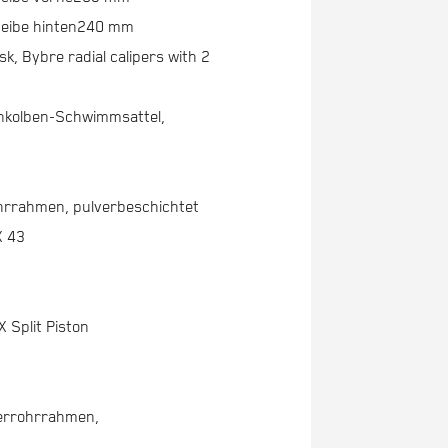
ibe hinten
240 mm
isk, Bybre radial calipers with 2
inkolben-Schwimmsattel,
hrrahmen, pulverbeschichtet
X 43
 Split Piston
terrohrrahmen,