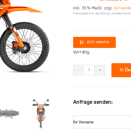
Ursprünglicher
Aktueller
inkl. 19 % MwSt.
zzgl.
Versand
Preis
Preis
Preisangaben inkl. Überführung -und Nebenkoste
war:
ist:
5.490,00 €
5.190,00 €.
JETZT ANRUFEN
Vorrätig
In D
KTM
125
Enduro
R
Anfrage senden:
Menge
Ihr Vorname