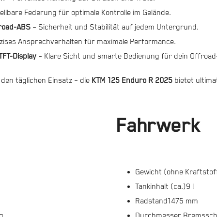
tellbare Federung für optimale Kontrolle im Gelände.
froad-ABS
– Sicherheit und Stabilität auf jedem Untergrund.
zises Ansprechverhalten für maximale Performance.
FT-Display
– Klare Sicht und smarte Bedienung für dein Offroad-
den täglichen Einsatz – die
KTM 125 Enduro R 2025
bietet ultima
Fahrwerk
Gewicht (ohne Kraftstof
Tankinhalt (ca.)
9 l
Radstand
1475 mm
g
Durchmesser Bremssch