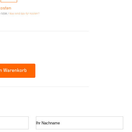
kosten
n 500€ /
Was sind das für Kosten?
en Warenkorb
Ihr Nachname