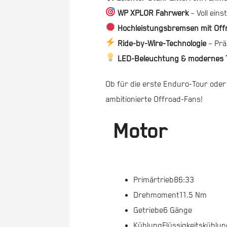
WP XPLOR Fahrwerk
– Voll eins
Hochleistungsbremsen mit Of
Ride-by-Wire-Technologie
– Prä
LED-Beleuchtung & modernes T
Ob für die erste Enduro-Tour oder 
ambitionierte Offroad-Fans!
Motor
Primärtrieb
86:33
Drehmoment
11.5 Nm
Getriebe
6 Gänge
Kühlung
Flüssigkeitskühlun