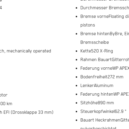
4
Durchmesser Bremssche
Bremse vorne
Floating d
pistons
Bremse hinten
ByBre, E
Bremsscheibe
tch, mechanically operated
Kette
520 X-Ring
Rahmen Bauart
Gitterro
Federung vorne
WP APE
Bodenfreiheit
272 mm
Lenker
Aluminum
Federung hinten
WP APEX
otor
Sitzhöhe
890 mm
/100 km
Steuerkopfwinkel
62.9 °
h EFI (Drossklappe 33 mm)
Bauart Heckrahmen
Git
pulverbeschichtet