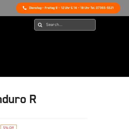
Dienstag – Freitag 9 – 12 Uhr & 14 – 18 Uhr Tel. 07365-5521
Suche
nach:
nduro R
5% Off