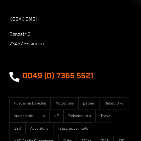
Warenkorb
KOSAK GMBH
Shop
Benzstr.3
73457 Essingen
Zahlungsarten
Versandarten
0049 (0) 7365 5521
husqarna bicycles
Motocross
pather
Naked Bike
supermoto
a
a2
Reiseenduro
Travel
390
Adventure
125cc Supermoto