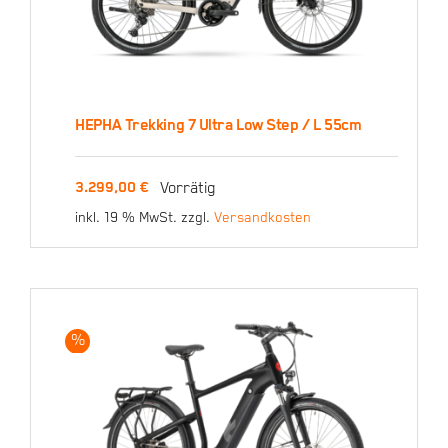
HEPHA Trekking 7 Ultra Low Step / L 55cm
HEPHA Trekking 7 Ultra
Vorrätig
3.299,00
€
Low Step / L 55cm
inkl. 19 % MwSt.
zzgl.
Versandkosten
3.299,00
€
%