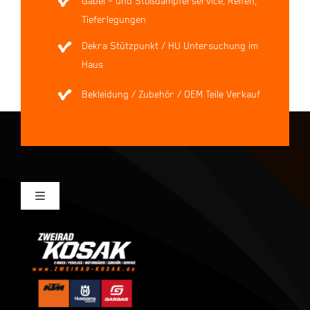
Gabel – und Stoßdämpferservice, Reifen,
Tieferlegungen
Dekra Stützpunkt / HU Untersuchung im
Haus
Bekleidung / Zubehör / OEM Teile Verkauf
Toggle
Navigation
Mein Konto
Kasse