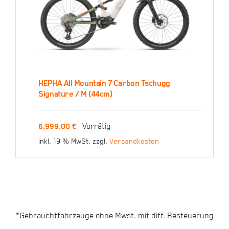
HEPHA All Mountain 7 Carbon Tschugg
HEPHA All Mountain 7
Signature / M (44cm)
Carbon Tschugg
Signature / M (44cm)
Vorrätig
6.999,00
€
inkl. 19 % MwSt.
zzgl.
Versandkosten
6.999,00
€
*Gebrauchtfahrzeuge ohne Mwst. mit diff. Besteuerung