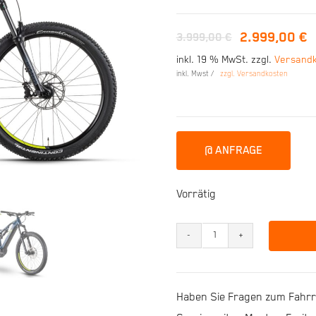
2.999,00
€
3.999,00
€
Ursprünglicher
Aktueller
inkl. 19 % MwSt.
zzgl.
Versand
Preis
Preis
inkl. Mwst /
zzgl. Versandkosten
war:
ist:
3.999,00 €
2.999,00 €.
@ ANFRAGE
Vorrätig
R
RAYMON
FullRay
Haben Sie Fragen zum Fahrra
130E