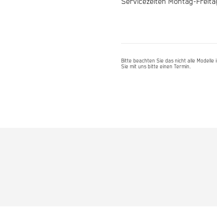
Servicezeiten Montag-Freita
6.0
29"
46cm
Menge
Bitte beachten Sie das nicht alle Modell
Sie mit uns bitte einen Termin.