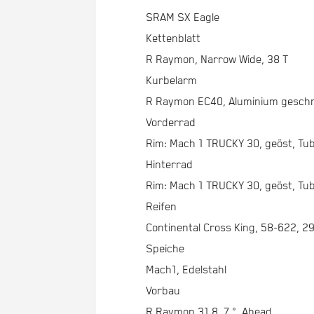
SRAM SX Eagle
Kettenblatt
R Raymon, Narrow Wide, 38 T
Kurbelarm
R Raymon EC40, Aluminium geschm
Vorderrad
Rim: Mach 1 TRUCKY 30, geöst, Tu
Hinterrad
Rim: Mach 1 TRUCKY 30, geöst, Tu
Reifen
Continental Cross King, 58-622, 2
Speiche
Mach1, Edelstahl
Vorbau
R Raymon 31.8, 7 °, Ahead