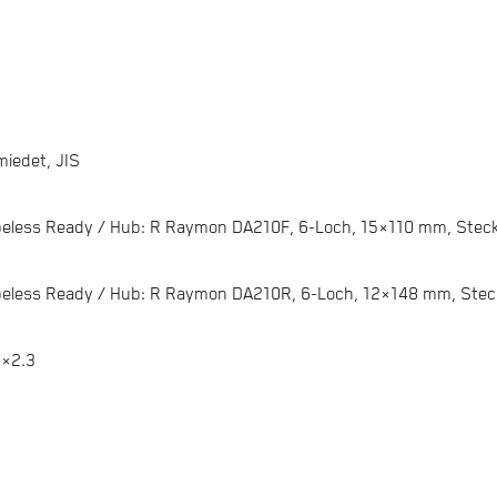
iedet, JIS
beless Ready / Hub: R Raymon DA210F, 6-Loch, 15×110 mm, Stec
beless Ready / Hub: R Raymon DA210R, 6-Loch, 12×148 mm, Ste
9×2.3