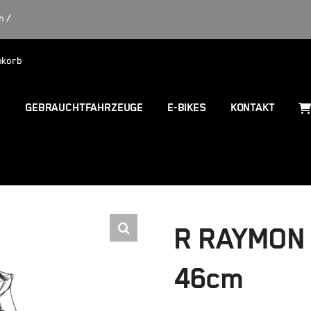
h /
nkorb
R
GEBRAUCHTFAHRZEUGE
E-BIKES
KONTAKT
R RAYMON F
46cm