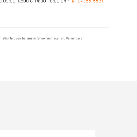
g 09:00-12:00 & 14:00-18:00 Uhr
Tel. 07365-5521
e in allen Größen bei uns im Showroom stehen. Vereinbaren