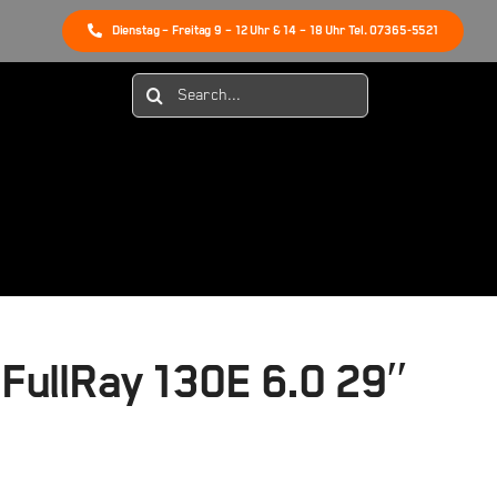
Dienstag – Freitag 9 – 12 Uhr & 14 – 18 Uhr Tel. 07365-5521
Suche
nach:
ullRay 130E 6.0 29″