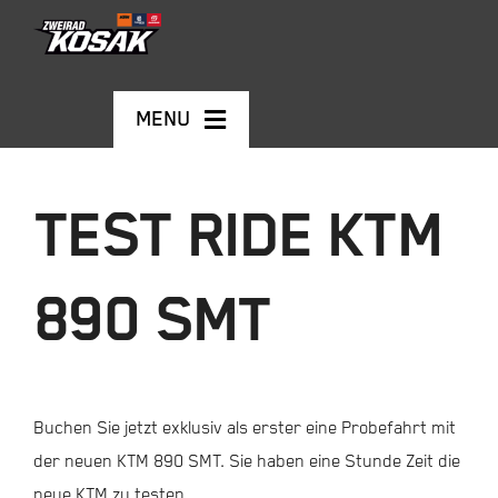
Skip
to
content
MENU
MOTORRÄDER
TEST RIDE KTM
GEBRAUCHTFAHRZEUGE
890 SMT
E-BIKES
KONTAKT
Buchen Sie jetzt exklusiv als erster eine Probefahrt mit
der neuen KTM 890 SMT. Sie haben eine Stunde Zeit die
Warenkorb
neue KTM zu testen.