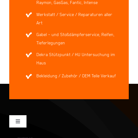
Raymon, GasGas, Fantic, Intense
Werkstatt / Service / Reparaturen aller
Art
Gabel – und Stoßdämpferservice, Reifen,
Tieferlegungen
Dekra Stützpunkt / HU Untersuchung im
Haus
Bekleidung / Zubehör / OEM Teile Verkauf
Toggle
Navigation
Mein Konto