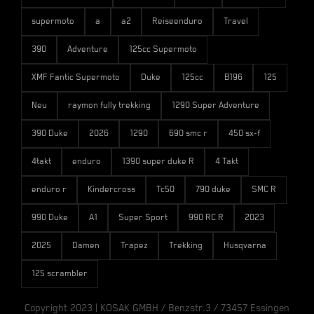
supermoto
a
a2
Reiseenduro
Travel
390
Adventure
125cc Supermoto
XMF Fantic Supermoto
Duke
125cc
B196
125
Neu
raymon fully trekking
1290 Super Adventure
390 Duke
2026
1290
690 smc r
450 sx-f
4takt
enduro
1390 super duke R
4 Takt
enduro r
Kindercross
Tc50
790 duke
SMC R
990 Duke
A1
Super Sport
990 RC R
2023
2025
Damen
Trapez
Trekking
Husqvarna
125 scrambler
Copyright 2023 | KOSAK GMBH / Benzstr.3 / 73457 Essingen