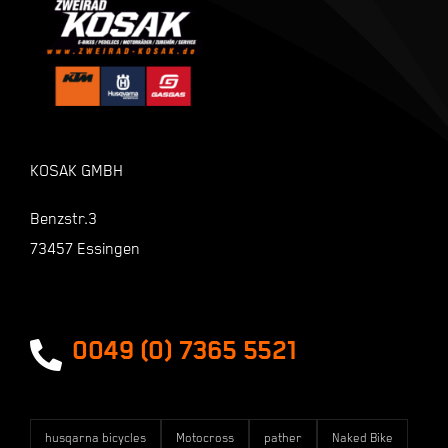
Kasse
Warenkorb
KOSAK GMBH
Shop
Benzstr.3
73457 Essingen
Zahlungsarten
Versandarten
0049 (0) 7365 5521
husqarna bicycles
Motocross
pather
Naked Bike