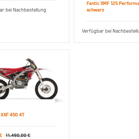
Fantic XMF 125 Perform
mpetition weiß
ar bei Nachbestellung
schwarz
Fantic XMF 
Verfügbar bei Nachbestel
Performan
schwarz
 XXF 450 4T
ntic XXF 450 4T
Ursprünglicher
Aktueller
€
11.490,00
€
490,00
€
9.990,00
€
Ursprünglicher
Aktueller