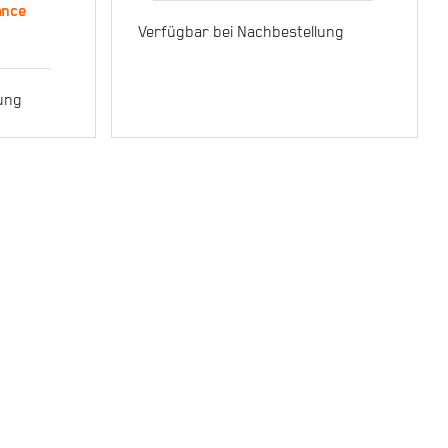
ance
Performance weiß
Verfügbar bei Nachbestellung
125
lung
ce