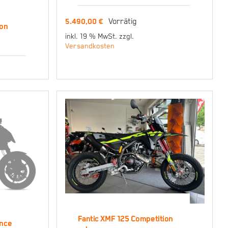
Competition weiss
Vorrätig
5.490,00
€
5.490,00
€
ion
inkl. 19 % MwSt.
zzgl.
Versandkosten
125
n
Fantic XMF 125 Competition
ance