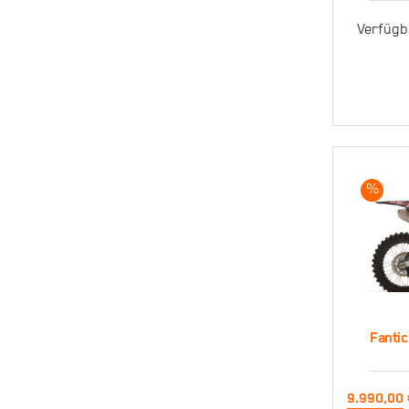
Co
Verfügb
%
Fantic
Fa
9.990,00
11.