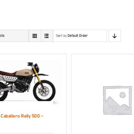
cts
Sort by
Default Order
 Caballero Rally 500 –
antic Caballero