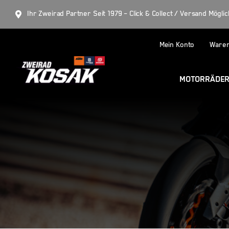
Skip
Ihr Zweirad Partner Seit 1979 – Click & Collect / Versand Möglic
to
content
Mein Konto
Ware
MOTORRÄDE