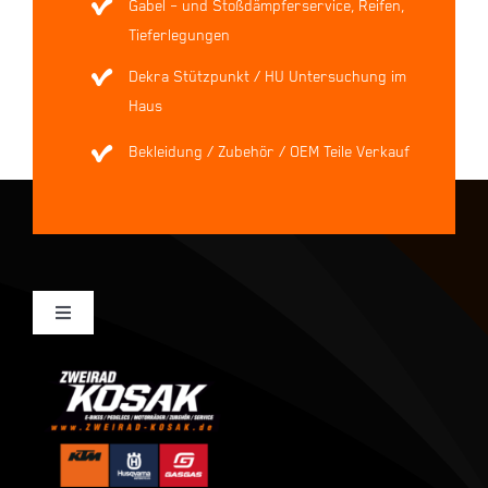
Gabel – und Stoßdämpferservice, Reifen,
Tieferlegungen
Dekra Stützpunkt / HU Untersuchung im
Haus
Bekleidung / Zubehör / OEM Teile Verkauf
Toggle
Navigation
Mein Konto
Kasse