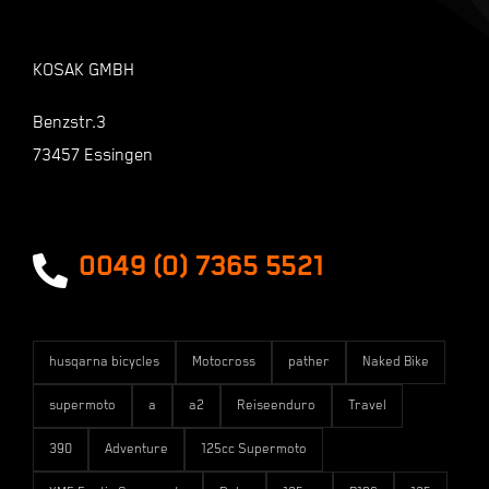
Warenkorb
KOSAK GMBH
Shop
Benzstr.3
73457 Essingen
Zahlungsarten
Versandarten
0049 (0) 7365 5521
husqarna bicycles
Motocross
pather
Naked Bike
supermoto
a
a2
Reiseenduro
Travel
390
Adventure
125cc Supermoto