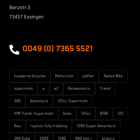
Shop
Benzstr.3
73457 Essingen
Zahlungsarten
Versandarten
0049 (0) 7365 5521
husqarna bicycles
Motocross
pather
Naked Bike
supermoto
a
a2
Reiseenduro
Travel
390
Adventure
125cc Supermoto
XMF Fantic Supermoto
Duke
125cc
B196
125
Neu
raymon fully trekking
1290 Super Adventure
390 Duke
2026
1290
690 smc r
enduro