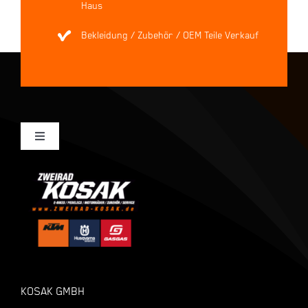
Haus
Bekleidung / Zubehör / OEM Teile Verkauf
Toggle
Navigation
Mein Konto
Kasse
Warenkorb
KOSAK GMBH