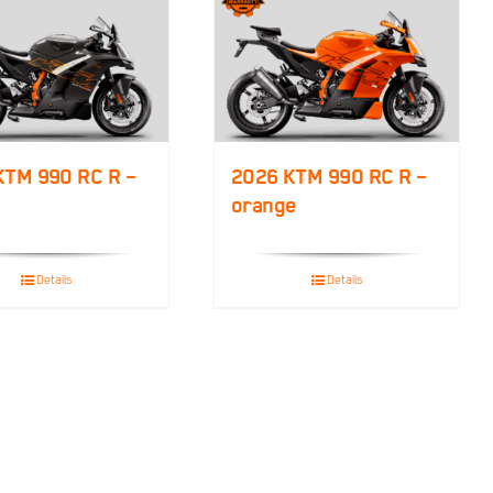
KTM 990 RC R –
2026 KTM 990 RC R –
orange
Details
Details