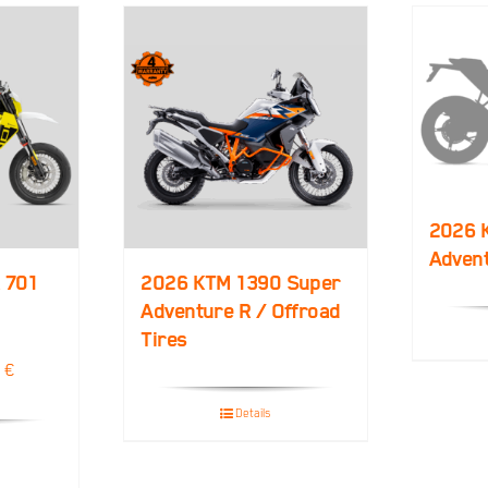
2026 
Adven
 701
2026 KTM 1390 Super
Adventure R / Offroad
Tires
licher
Aktueller
0
€
Preis
Details
ist:
 €
11.499,00 €.