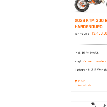
2026 KTM 300 
HARDENDURO
Ursprüng
13.400,0
13.449,00
€
Preis
war:
inkl. 19 % MwSt.
13.449,0
zzgl.
Versandkosten
Lieferzeit:
3-5 Werkt
In den
Warenkorb