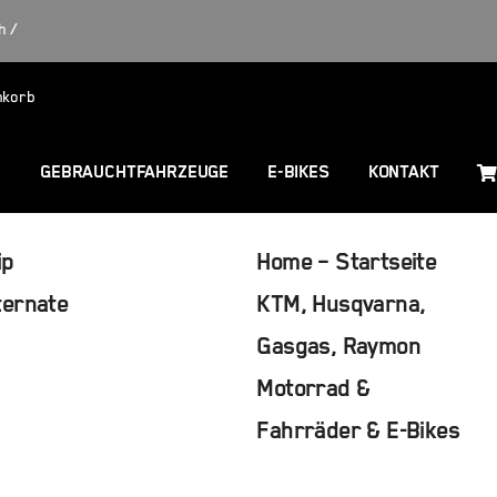
h /
nkorb
R
GEBRAUCHTFAHRZEUGE
E-BIKES
KONTAKT
ip
Home – Startseite
ternate
KTM, Husqvarna,
Gasgas, Raymon
Motorrad &
Fahrräder & E-Bikes