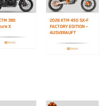
KTM 390
2026 KTM 450 SX-F
ture X
FACTORY EDITION –
AUSVERAUFT
Details
Details