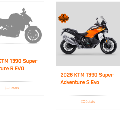
KTM 1390 Super
ture R EVO
2026 KTM 1390 Super
Adventure S Evo
Details
Details