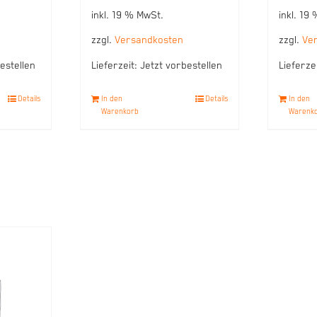
inkl. 19 % MwSt.
inkl. 19
zzgl.
Versandkosten
zzgl.
Ve
estellen
Lieferzeit:
Jetzt vorbestellen
Lieferze
Details
In den
Details
In den
Warenkorb
Warenk