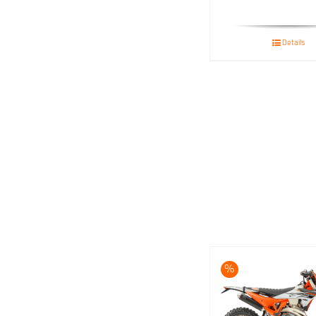
Details
%