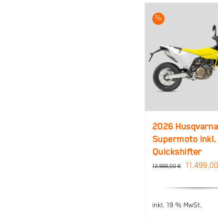
%
2026 Husqvarna
Supermoto inkl.
Quickshifter
Ursprüng
11.499,0
12.999,00
€
Preis
war:
inkl. 19 % MwSt.
12.999,00