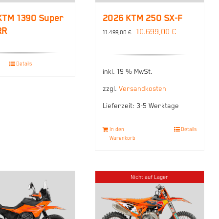
KTM 1390 Super
2026 KTM 250 SX-F
RR
Ursprünglicher
Aktueller
10.699,00
€
11.499,00
€
Preis
Preis
war:
ist:
Details
inkl. 19 % MwSt.
11.499,00 €
10.699,00 €.
zzgl.
Versandkosten
Lieferzeit:
3-5 Werktage
In den
Details
Warenkorb
Nicht auf Lager