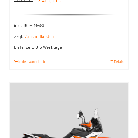
Ursprünglicher
Aktueller
13.400,00
€
13.449,00
€
Preis
Preis
war:
ist:
inkl. 19 % MwSt.
13.449,00 €
13.400,00 €.
zzgl.
Versandkosten
Lieferzeit:
3-5 Werktage
In den Warenkorb
Details