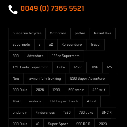
Versandarten
0049 (0) 7365 5521
husqarna bicycles
Motocross
pather
Naked Bike
supermoto
a
a2
Reiseenduro
Travel
390
Adventure
125cc Supermoto
XMF Fantic Supermoto
Duke
125cc
B196
125
Neu
raymon fully trekking
1290 Super Adventure
390 Duke
2026
1290
690 smc r
450 sx-f
4takt
enduro
1390 super duke R
4 Takt
enduro r
Kindercross
Tc50
790 duke
SMC R
990 Duke
A1
Super Sport
990 RC R
2023