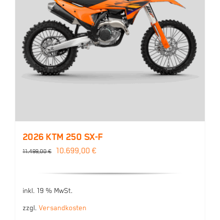
2026 KTM 250 SX-F
Ursprünglicher
Aktueller
10.699,00
€
11.499,00
€
Preis
Preis
war:
ist:
inkl. 19 % MwSt.
11.499,00 €
10.699,00 €.
zzgl.
Versandkosten