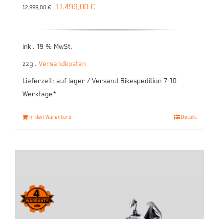
Ursprünglicher
Aktueller
11.499,00
€
12.999,00
€
Preis
Preis
war:
ist:
inkl. 19 % MwSt.
12.999,00 €
11.499,00 €.
zzgl.
Versandkosten
Lieferzeit:
auf lager / Versand Bikespedition 7-10
Werktage*
In den Warenkorb
Details