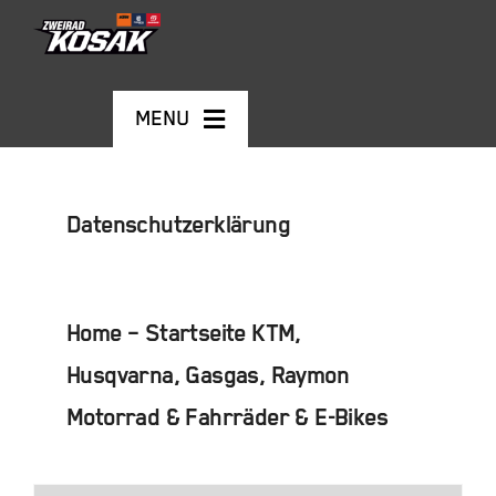
Skip
to
content
MENU
MOTORRÄDER
Datenschutzerklärung
GEBRAUCHTFAHRZEUGE
Home – Startseite KTM,
E-BIKES
Husqvarna, Gasgas, Raymon
KONTAKT
Motorrad & Fahrräder & E-Bikes
Warenkorb