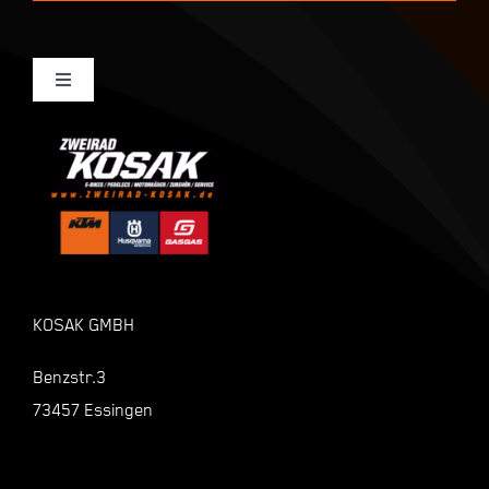
Toggle
Navigation
Mein Konto
Kasse
Warenkorb
KOSAK GMBH
Shop
Benzstr.3
73457 Essingen
Zahlungsarten