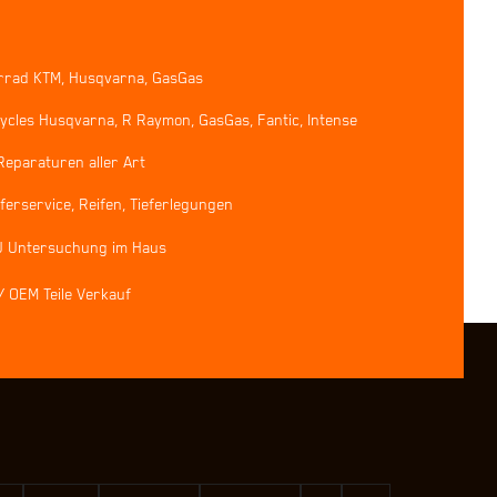
rrad KTM, Husqvarna, GasGas
ycles Husqvarna, R Raymon, GasGas, Fantic, Intense
Reparaturen aller Art
erservice, Reifen, Tieferlegungen
U Untersuchung im Haus
/ OEM Teile Verkauf