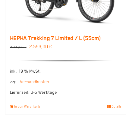
HEPHA Trekking 7 Limited / L (55cm)
Ursprünglicher
Aktueller
2.599,00
€
2.899,00
€
Preis
Preis
war:
ist:
inkl. 19 % MwSt.
2.899,00 €
2.599,00 €.
zzgl.
Versandkosten
Lieferzeit:
3-5 Werktage
In den Warenkorb
Details