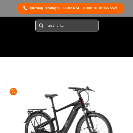
Dienstag – Freitag 9 – 12 Uhr & 14 – 18 Uhr Tel. 07365-5521
Suche
nach:
%