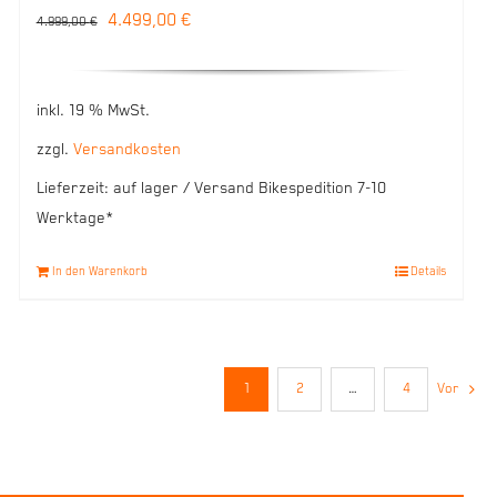
Ursprünglicher
Aktueller
4.499,00
€
4.999,00
€
Preis
Preis
war:
ist:
inkl. 19 % MwSt.
4.999,00 €
4.499,00 €.
zzgl.
Versandkosten
Lieferzeit:
auf lager / Versand Bikespedition 7-10
Werktage*
In den Warenkorb
Details
1
2
…
4
Vor