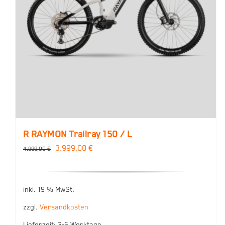
R RAYMON Trailray 150 / L
Ursprünglicher
Aktueller
3.999,00
€
4.999,00
€
Preis
Preis
war:
ist:
inkl. 19 % MwSt.
4.999,00 €
3.999,00 €.
zzgl.
Versandkosten
Lieferzeit:
3-5 Werktage