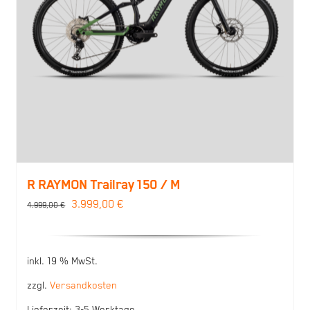
R RAYMON Trailray 150 / M
Ursprünglicher
Aktueller
3.999,00
€
4.999,00
€
Preis
Preis
war:
ist:
inkl. 19 % MwSt.
4.999,00 €
3.999,00 €.
zzgl.
Versandkosten
Lieferzeit:
3-5 Werktage