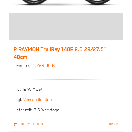
R RAYMON TrailRay 140E 8.0 29/27.5″
48cm
Ursprünglicher
Aktueller
4.299,00
€
4.699,00
€
Preis
Preis
war:
ist:
inkl. 19 % MwSt.
4.699,00 €
4.299,00 €.
zzgl.
Versandkosten
Lieferzeit:
3-5 Werktage
In den Warenkorb
Details