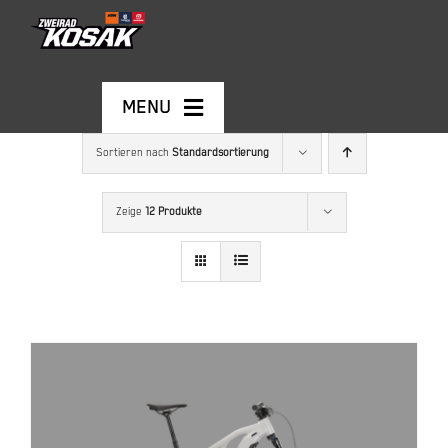
Skip
to
content
MENU
Sortieren nach
Standardsortierung
MOTORRÄDER
Zeige
12 Produkte
GEBRAUCHTFAHRZEUGE
E-BIKES
KONTAKT
Warenkorb