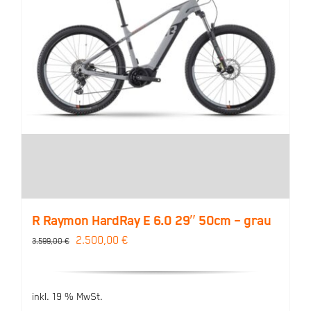
R Raymon HardRay E 6.0 29″ 50cm – grau
Ursprünglicher
Aktueller
2.500,00
€
3.599,00
€
Preis
Preis
war:
ist:
inkl. 19 % MwSt.
3.599,00 €
2.500,00 €.