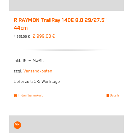
R RAYMON TrailRay 140E 8.0 29/27.5″
44cm
Ursprünglicher
Aktueller
2.999,00
€
4.699,00
€
Preis
Preis
war:
ist:
inkl. 19 % MwSt.
4.699,00 €
2.999,00 €.
zzgl.
Versandkosten
Lieferzeit:
3-5 Werktage
In den Warenkorb
Details
%