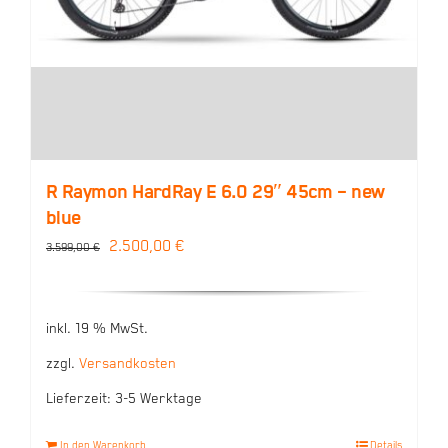
R Raymon HardRay E 6.0 29″ 45cm – new
blue
Ursprünglicher
Aktueller
2.500,00
€
3.599,00
€
Preis
Preis
war:
ist:
inkl. 19 % MwSt.
3.599,00 €
2.500,00 €.
zzgl.
Versandkosten
Lieferzeit:
3-5 Werktage
In den Warenkorb
Details