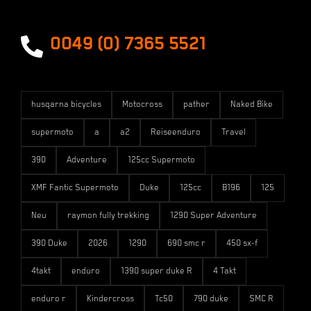
Versandarten
0049 (0) 7365 5521
husqarna bicycles
Motocross
pather
Naked Bike
supermoto
a
a2
Reiseenduro
Travel
390
Adventure
125cc Supermoto
XMF Fantic Supermoto
Duke
125cc
B196
125
Neu
raymon fully trekking
1290 Super Adventure
390 Duke
2026
1290
690 smc r
450 sx-f
4takt
enduro
1390 super duke R
4 Takt
enduro r
Kindercross
Tc50
790 duke
SMC R