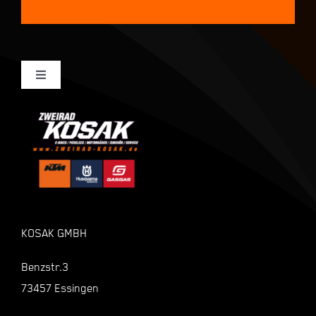
Toggle
Navigation
Mein Konto
Kasse
Warenkorb
KOSAK GMBH
Shop
Benzstr.3
73457 Essingen
Zahlungsarten