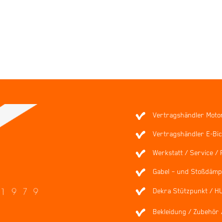
Vertragshändler Moto
Vertragshändler E-Bic
Werkstatt / Service / 
Gabel – und Stoßdämpf
Dekra Stützpunkt / H
Bekleidung / Zubehör 