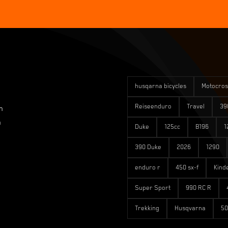
husqarna bicycles
Motocros
Reiseenduro
Travel
39
n
n
Duke
125cc
B196
1
390 Duke
2026
1290
enduro r
450 sx-f
Kind
Super Sport
990 RC R
Trekking
Husqvarna
50