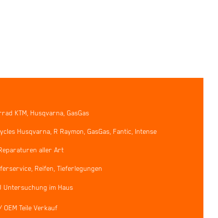
rrad KTM, Husqvarna, GasGas
ycles Husqvarna, R Raymon, GasGas, Fantic, Intense
Reparaturen aller Art
erservice, Reifen, Tieferlegungen
U Untersuchung im Haus
/ OEM Teile Verkauf