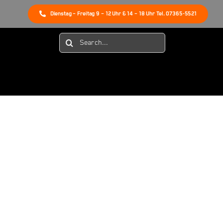
Dienstag – Freitag 9 – 12 Uhr & 14 – 18 Uhr Tel. 07365-5521
Suche
nach: