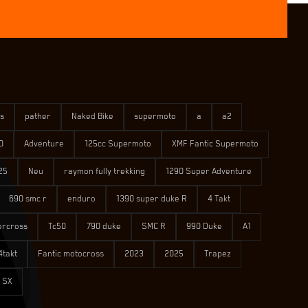
s
pather
Naked Bike
supermoto
a
a2
0
Adventure
125cc Supermoto
XMF Fantic Supermoto
25
Neu
raymon fully trekking
1290 Super Adventure
690 smc r
enduro
1390 super duke R
4 Takt
ercross
Tc50
790 duke
SMC R
990 Duke
A1
4takt
Fantic motocross
2023
2025
Trapez
 SX